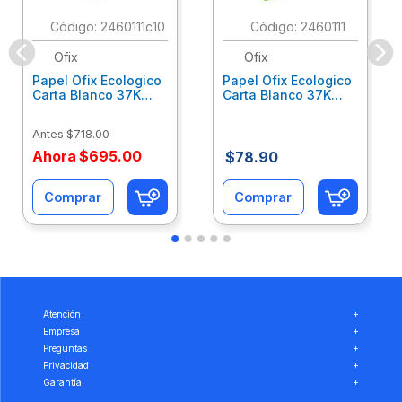
:
2460111c10
:
2460111
Ofix
Ofix
Papel Ofix Ecologico
Papel Ofix Ecologico
Carta Blanco 37K
Carta Blanco 37K
Caja 10 Paquetes Cta
C/500Hjs Cta Eco-
Eco-Ofix
Ofix
Antes
$
718
.
00
Ahora
$
695
.
00
$
78
.
90
Comprar
Comprar
Atención
+
Empresa
+
Preguntas
+
Privacidad
+
Garantía
+