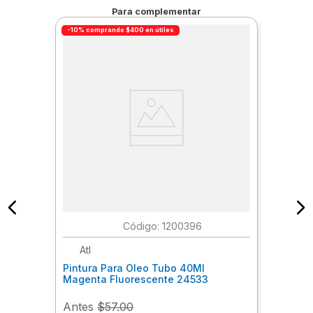
Para complementar
-10% comprando $400 en útiles
:
1200396
Atl
Pintura Para Oleo Tubo 40Ml
Magenta Fluorescente 24533
Antes
$57.00