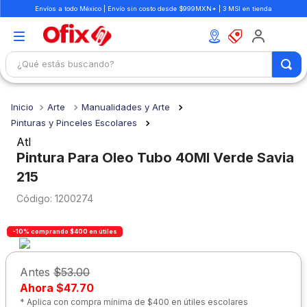
Envíos a todo México | Envío sin costo desde $999MXN* | 3 MSI en tienda
¿Qué estás buscando?
TÉRMINOS MÁS BUSCADOS
Arte
Manualidades y Arte
1
.
mochilas
Pinturas y Pinceles Escolares
2
.
libretas
Atl
Pintura Para Oleo Tubo 40Ml Verde Savia
3
.
cuaderno
215
4
.
cuadernos
:
1200274
5
.
colores
6
.
boligrafo
-10% comprando $400 en útiles
7
.
escritorio
Antes
$53.00
8
.
sacapuntas
Ahora
$47.70
* Aplica con compra mínima de $400 en útiles escolares
9
.
escolar