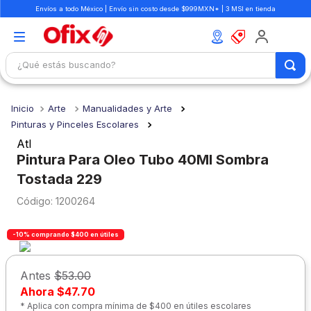
Envíos a todo México | Envío sin costo desde $999MXN* | 3 MSI en tienda
¿Qué estás buscando?
TÉRMINOS MÁS BUSCADOS
Arte
Manualidades y Arte
1
.
mochilas
Pinturas y Pinceles Escolares
2
.
libretas
Atl
Pintura Para Oleo Tubo 40Ml Sombra
3
.
cuaderno
Tostada 229
4
.
cuadernos
:
1200264
5
.
colores
6
.
boligrafo
-10% comprando $400 en útiles
7
.
sacapuntas
Antes
$53.00
8
.
escolar
Ahora
$47.70
* Aplica con compra mínima de $400 en útiles escolares
9
.
escritorio