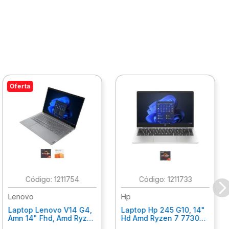
Oferta
:
1211754
:
1211733
Lenovo
Hp
Laptop Lenovo V14 G4,
Laptop Hp 245 G10, 14"
Amn 14" Fhd, Amd Ryzen
Hd Amd Ryzen 7 7730U
5 7520U, 16Gb Ram,
8Gb Ram, 512 Gb Ssd,