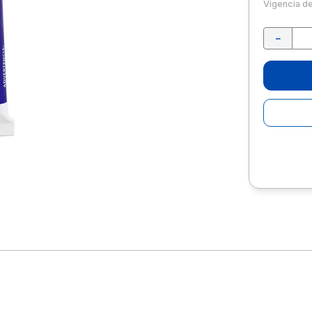
10
.
escolar
Vigencia d
－