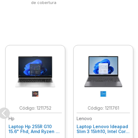
de cobertura
:
1211752
:
1211761
Hp
Lenovo
Laptop Hp 255R G10
Laptop Lenovo Ideapad
15.6" Fhd, Amd Ryzen 5
Slim 3 15Irh10, Intel Core
7535U, 8Gb Ram, 512Gb
I5-13420H, 24Gb Ram,