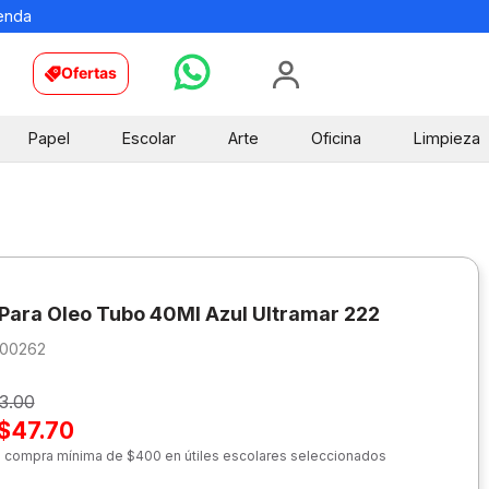
ienda
Ofertas
Papel
Escolar
Arte
Oficina
Limpieza
 Para Oleo Tubo 40Ml Azul Ultramar 222
200262
3.00
$47.70
n compra mínima de $400 en útiles escolares seleccionados