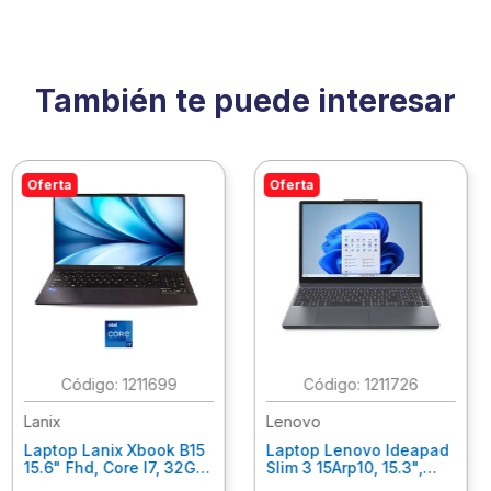
También te puede interesar
Oferta
Oferta
:
1211699
:
1211726
Lanix
Lenovo
Laptop Lanix Xbook B15
Laptop Lenovo Ideapad
15.6" Fhd, Core I7, 32Gb
Slim 3 15Arp10, 15.3",
Ram, 1 Tb Ssd, Win 11
Amd Ryzen 7-7735Hs,