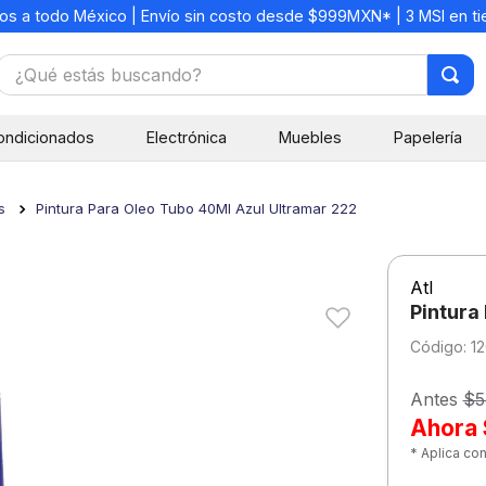
os a todo México | Envío sin costo desde $999MXN* | 3 MSI en t
¿Qué estás buscando?
TÉRMINOS MÁS BUSCADOS
ondicionados
Electrónica
Muebles
Papelería
1
.
mochilas
2
.
libretas
s
Pintura Para Oleo Tubo 40Ml Azul Ultramar 222
3
.
cuaderno
4
.
cuadernos
Atl
5
.
colores
Pintura
6
.
boligrafo
:
1
7
.
escritorio
Antes
$5
8
.
sacapuntas
Ahora
* Aplica co
9
.
lapiz