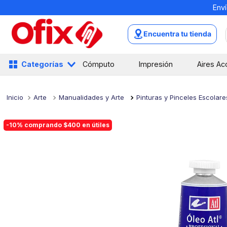
Enví
TÉRMINOS MÁS BUSCADOS
1
.
mochilas
Encuentra tu tienda
2
.
libretas
3
.
cuaderno
Categorías
Cómputo
Impresión
Aires Ac
4
.
cuadernos
5
.
colores
Arte
Manualidades y Arte
Pinturas y Pinceles Escolare
6
.
boligrafo
-10% comprando $400 en útiles
7
.
escritorio
8
.
sacapuntas
9
.
lapiz
10
.
escolar