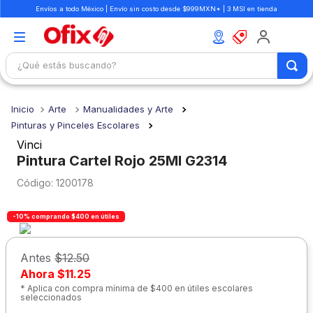
Envíos a todo México | Envío sin costo desde $999MXN* | 3 MSI en tienda
¿Qué estás buscando?
TÉRMINOS MÁS BUSCADOS
Arte
Manualidades y Arte
1
.
mochilas
Pinturas y Pinceles Escolares
2
.
libretas
Vinci
Pintura Cartel Rojo 25Ml G2314
3
.
cuaderno
:
1200178
4
.
cuadernos
5
.
colores
-10% comprando $400 en útiles
6
.
boligrafo
Antes
$12.50
7
.
sacapuntas
Ahora
$11.25
8
.
escolar
* Aplica con compra mínima de $400 en útiles escolares
seleccionados
9
.
escritorio