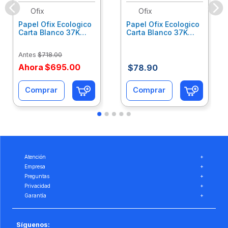
Ofix
Ofix
Papel Ofix Ecologico
Papel Ofix Ecologico
Carta Blanco 37K
Carta Blanco 37K
Caja 10 Paquetes Cta
C/500Hjs Cta Eco-
Eco-Ofix
Ofix
Antes
$
718
.
00
Ahora
$
695
.
00
$
78
.
90
Comprar
Comprar
Atención
+
Empresa
+
Preguntas
+
Privacidad
+
Garantía
+
Síguenos: