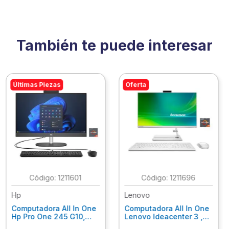
También te puede interesar
Últimas Piezas
Oferta
:
1211601
:
1211696
Hp
Lenovo
Computadora All In One
Computadora All In One
Hp Pro One 245 G10,
Lenovo Ideacenter 3 ,
Ryzen 3-7320U, 8Gb
Ryzen 7-7730U, 16Gb