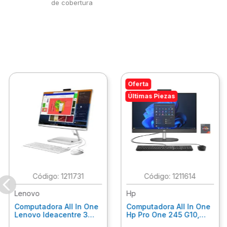
de cobertura
Oferta
Últimas Piezas
:
1211731
:
1211614
Lenovo
Hp
Computadora All In One
Computadora All In One
Lenovo Ideacentre 3
Hp Pro One 245 G10,
24Alc6, Amd Ryzen 5
Ryzen 3-7320U, 8Gb