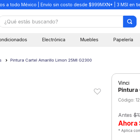
os a todo México | Envío sin costo desde $999MXN* | 3 MSI en t
¿Qué estás buscando?
TÉRMINOS MÁS BUSCADOS
ondicionados
Electrónica
Muebles
Papelería
1
.
mochilas
2
.
libretas
s
Pintura Cartel Amarillo Limon 25Ml G2300
3
.
cuaderno
4
.
cuadernos
Vinci
5
.
colores
Pintura
6
.
boligrafo
:
1
7
.
sacapuntas
Antes
$1
8
.
escolar
Ahora
* Aplica co
9
.
escritorio