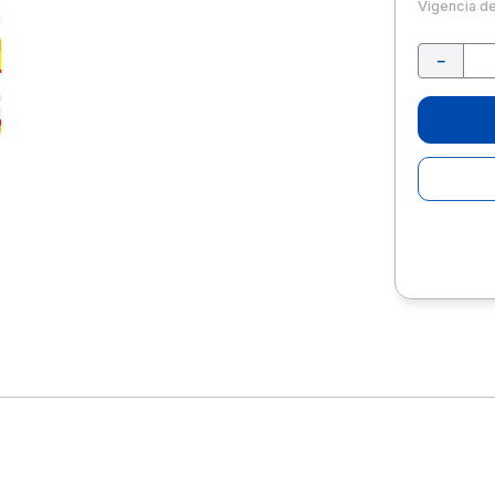
10
.
lapiz
Vigencia d
－