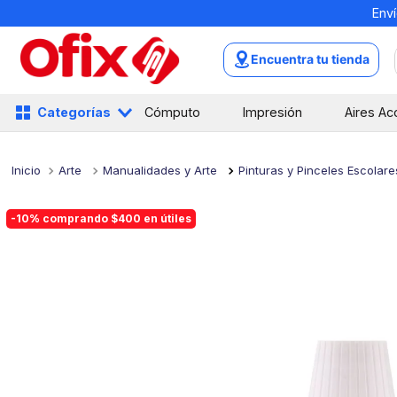
Enví
TÉRMINOS MÁS BUSCADOS
1
.
mochilas
Encuentra tu tienda
2
.
libretas
3
.
cuaderno
Categorías
Cómputo
Impresión
Aires Ac
4
.
cuadernos
5
.
colores
Arte
Manualidades y Arte
Pinturas y Pinceles Escolare
6
.
boligrafo
-10% comprando $400 en útiles
7
.
sacapuntas
8
.
escolar
9
.
escritorio
10
.
lapiz