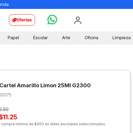
ienda
Ofertas
Papel
Escolar
Arte
Oficina
Limpieza
 Cartel Amarillo Limon 25Ml G2300
200175
2.50
$11.25
n compra mínima de $400 en útiles escolares seleccionados