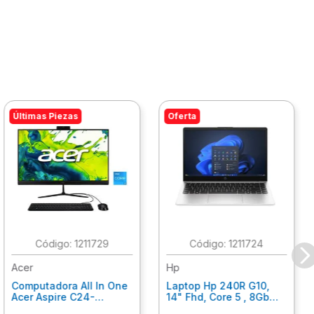
Últimas Piezas
Oferta
:
1211729
:
1211724
Acer
Hp
Computadora All In One
Laptop Hp 240R G10,
Acer Aspire C24-
14" Fhd, Core 5 , 8Gb
C242Nl, Ci3-1305U, 8Gb
Ram, 512Gb Ssd, Win11