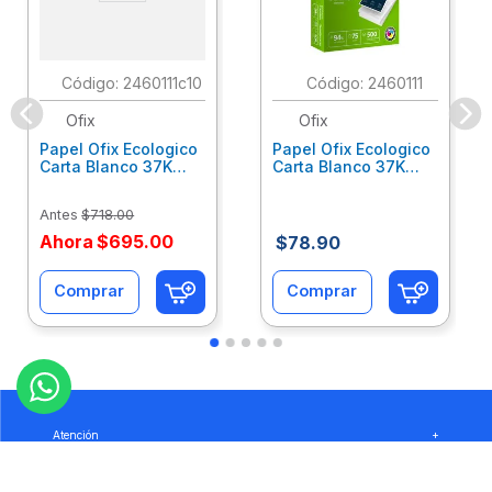
:
2460111c10
:
2460111
Ofix
Ofix
Papel Ofix Ecologico
Papel Ofix Ecologico
Carta Blanco 37K
Carta Blanco 37K
Caja 10 Paquetes Cta
C/500Hjs Cta Eco-
Eco-Ofix
Ofix
Antes
$
718
.
00
Ahora
$
695
.
00
$
78
.
90
Comprar
Comprar
Atención
+
Empresa
+
Preguntas
+