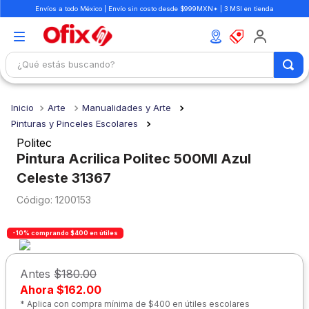
Envíos a todo México | Envío sin costo desde $999MXN* | 3 MSI en tienda
¿Qué estás buscando?
TÉRMINOS MÁS BUSCADOS
Arte
Manualidades y Arte
1
.
mochilas
Pinturas y Pinceles Escolares
2
.
libretas
Politec
Pintura Acrilica Politec 500Ml Azul
3
.
cuaderno
Celeste 31367
4
.
cuadernos
:
1200153
5
.
colores
6
.
boligrafo
-10% comprando $400 en útiles
7
.
escolar
Antes
$180.00
8
.
sacapuntas
Ahora
$162.00
* Aplica con compra mínima de $400 en útiles escolares
9
.
lapiz