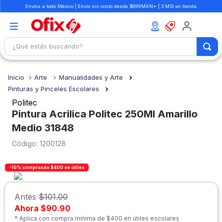
Envíos a todo México | Envío sin costo desde $999MXN* | 3 MSI en tienda
¿Qué estás buscando?
TÉRMINOS MÁS BUSCADOS
Arte
Manualidades y Arte
1
.
mochilas
Pinturas y Pinceles Escolares
2
.
libretas
Politec
Pintura Acrilica Politec 250Ml Amarillo
3
.
cuaderno
Medio 31848
4
.
cuadernos
:
1200128
5
.
colores
6
.
boligrafo
-10% comprando $400 en útiles
7
.
escritorio
Antes
$101.00
8
.
sacapuntas
Ahora
$90.90
* Aplica con compra mínima de $400 en útiles escolares
9
.
lapiz