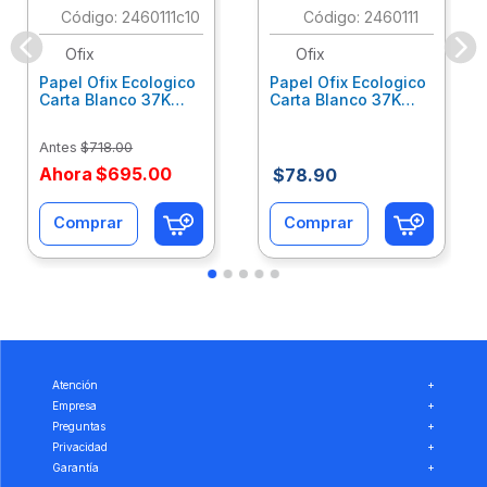
:
2460111c10
:
2460111
Ofix
Ofix
Papel Ofix Ecologico
Papel Ofix Ecologico
Carta Blanco 37K
Carta Blanco 37K
Caja 10 Paquetes Cta
C/500Hjs Cta Eco-
Eco-Ofix
Ofix
Antes
$
718
.
00
Ahora
$
695
.
00
$
78
.
90
Comprar
Comprar
Atención
+
Empresa
+
Preguntas
+
Privacidad
+
Garantía
+