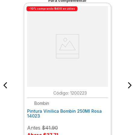
Para complementar
-10% comprando $400 en útiles
:
1200223
Bombin
Pintura Vinilica Bombin 250Ml Rosa
14023
Antes
$41.90
Ahora
$37.71