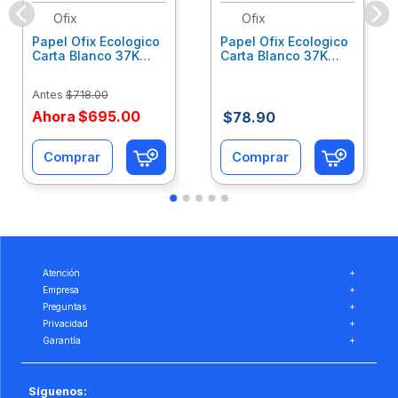
Ofix
Ofix
Papel Ofix Ecologico
Papel Ofix Ecologico
Carta Blanco 37K
Carta Blanco 37K
Caja 10 Paquetes Cta
C/500Hjs Cta Eco-
Eco-Ofix
Ofix
Antes
$
718
.
00
Ahora
$
695
.
00
$
78
.
90
Comprar
Comprar
Atención
+
Empresa
+
Preguntas
+
Privacidad
+
Garantía
+
Síguenos: