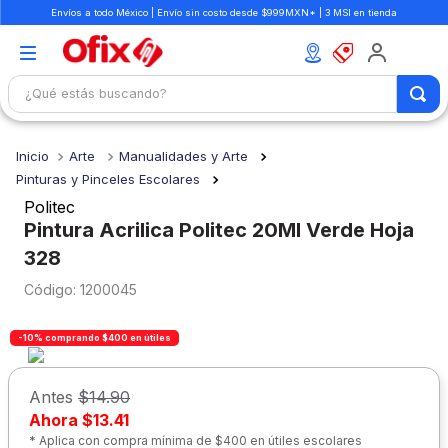
Envíos a todo México | Envío sin costo desde $999MXN* | 3 MSI en tienda
¿Qué estás buscando?
TÉRMINOS MÁS BUSCADOS
Arte
Manualidades y Arte
1
.
mochilas
Pinturas y Pinceles Escolares
2
.
libretas
Politec
Pintura Acrilica Politec 20Ml Verde Hoja
3
.
cuaderno
328
4
.
cuadernos
:
1200045
5
.
colores
6
.
boligrafo
-10% comprando $400 en útiles
7
.
escritorio
Antes
$14.90
8
.
sacapuntas
Ahora
$13.41
* Aplica con compra mínima de $400 en útiles escolares
9
.
escolar