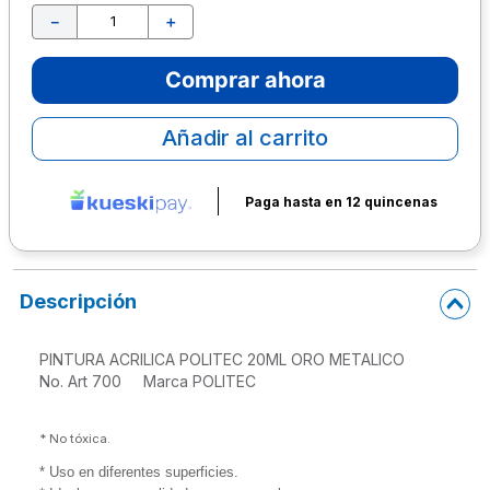
－
＋
10
.
escolar
Comprar ahora
Añadir al carrito
Paga hasta en 12 quincenas
Descripción
PINTURA ACRILICA POLITEC 20ML ORO METALICO

No. Art 700     Marca POLITEC 

*
 No tóxica.
* Uso en diferentes superficies.
