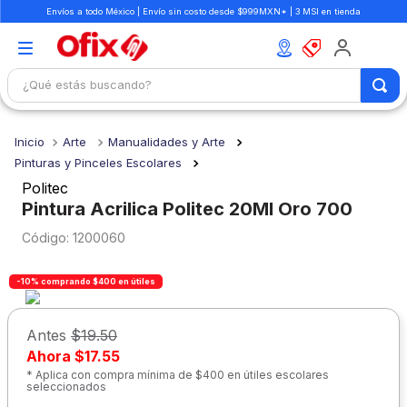
Envíos a todo México | Envío sin costo desde $999MXN* | 3 MSI en tienda
¿Qué estás buscando?
TÉRMINOS MÁS BUSCADOS
Arte
Manualidades y Arte
1
.
mochilas
Pinturas y Pinceles Escolares
2
.
libretas
Politec
Pintura Acrilica Politec 20Ml Oro 700
3
.
cuaderno
:
1200060
4
.
cuadernos
5
.
colores
-10% comprando $400 en útiles
6
.
boligrafo
Antes
$19.50
7
.
escritorio
Ahora
$17.55
8
.
sacapuntas
* Aplica con compra mínima de $400 en útiles escolares
seleccionados
9
.
lapiz