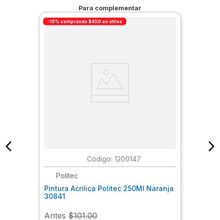
Para complementar
-10% comprando $400 en útiles
:
1200147
Politec
Pintura Acrilica Politec 250Ml Naranja
30841
Antes
$101.00