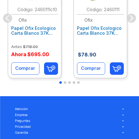
:
2460111c10
:
2460111
Ofix
Ofix
Papel Ofix Ecologico
Papel Ofix Ecologico
Carta Blanco 37K
Carta Blanco 37K
Caja 10 Paquetes Cta
C/500Hjs Cta Eco-
Eco-Ofix
Ofix
Antes
$
718
.
00
Ahora
$
695
.
00
$
78
.
90
Comprar
Comprar
Atención
+
Empresa
+
Preguntas
+
Privacidad
+
Garantía
+