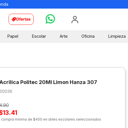
ienda
Ofertas
Papel
Escolar
Arte
Oficina
Limpieza
 Acrilica Politec 20Ml Limon Hanza 307
200036
4.90
$13.41
n compra mínima de $400 en útiles escolares seleccionados