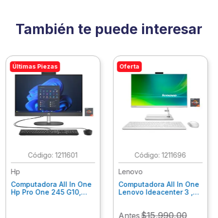
También te puede interesar
Últimas Piezas
Oferta
:
1211601
:
1211696
Hp
Lenovo
Computadora All In One
Computadora All In One
Hp Pro One 245 G10,
Lenovo Ideacenter 3 ,
Ryzen 3-7320U, 8Gb
Ryzen 7-7730U, 16Gb
Ram, 256Gb Ssd, 23.8"
Ram, 512Gb Ssd, 23.8"
$
15
,
990
.
00
Antes
Fhd, Win11Home
Fhd, Win11 Home