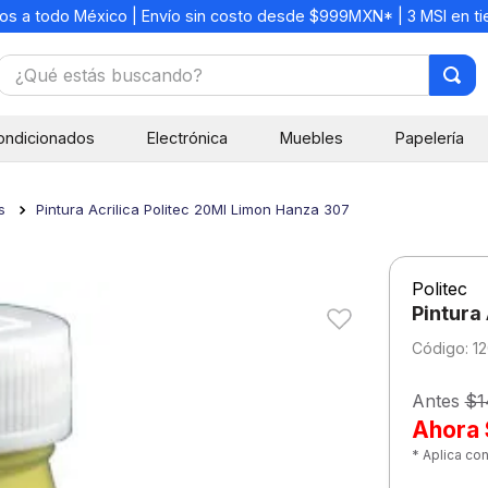
os a todo México | Envío sin costo desde $999MXN* | 3 MSI en t
¿Qué estás buscando?
TÉRMINOS MÁS BUSCADOS
ondicionados
Electrónica
Muebles
Papelería
1
.
mochilas
2
.
libretas
s
Pintura Acrilica Politec 20Ml Limon Hanza 307
3
.
cuaderno
4
.
cuadernos
Politec
5
.
colores
Pintura
6
.
boligrafo
:
1
7
.
escolar
Antes
$1
8
.
sacapuntas
Ahora
* Aplica co
9
.
lapiz