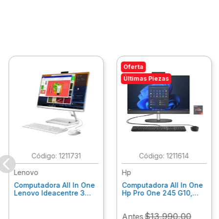
Oferta
Últimas Piezas
:
1211731
:
1211614
Lenovo
Hp
Computadora All In One
Computadora All In One
Lenovo Ideacentre 3
Hp Pro One 245 G10,
24Alc6, Amd Ryzen 5
Ryzen 3-7320U, 8Gb
7430U, 8Gb Ram, 256Gb
Ram, 512Gb Ssd, 23.8"
$
13
,
990
.
00
Antes
Ssd, 23.8", Win 11 Home
Fhd, Win11Home