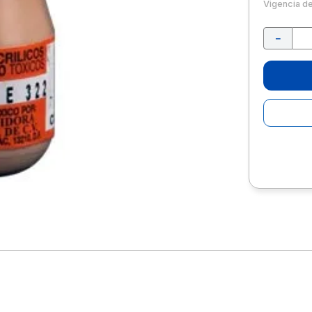
10
.
escolar
Vigencia d
－