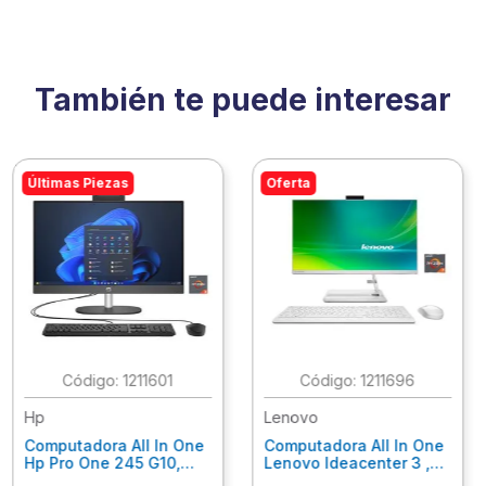
También te puede interesar
Últimas Piezas
Oferta
:
1211601
:
1211696
Hp
Lenovo
Computadora All In One
Computadora All In One
Hp Pro One 245 G10,
Lenovo Ideacenter 3 ,
Ryzen 3-7320U, 8Gb
Ryzen 7-7730U, 16Gb