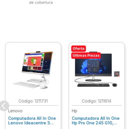
de cobertura
Oferta
Últimas Piezas
:
1211731
:
1211614
Lenovo
Hp
Computadora All In One
Computadora All In One
Lenovo Ideacentre 3
Hp Pro One 245 G10,
24Alc6, Amd Ryzen 5
Ryzen 3-7320U, 8Gb