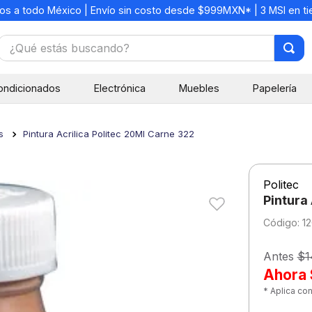
os a todo México | Envío sin costo desde $999MXN* | 3 MSI en t
¿Qué estás buscando?
TÉRMINOS MÁS BUSCADOS
ondicionados
Electrónica
Muebles
Papelería
1
.
mochilas
2
.
libretas
s
Pintura Acrilica Politec 20Ml Carne 322
3
.
cuaderno
4
.
cuadernos
Politec
5
.
colores
Pintura
6
.
boligrafo
:
1
7
.
escritorio
Antes
$1
8
.
sacapuntas
Ahora
* Aplica co
9
.
lapiz