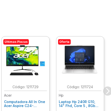
Últimas Piezas
Oferta
:
1211729
:
1211724
Acer
Hp
Computadora All In One
Laptop Hp 240R G10,
Acer Aspire C24-
14" Fhd, Core 5 , 8Gb
C242Nl, Ci3-1305U, 8Gb
Ram, 512Gb Ssd, Win11