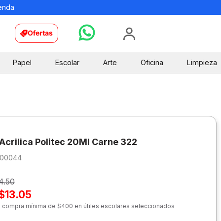
ienda
Ofertas
Papel
Escolar
Arte
Oficina
Limpieza
 Acrilica Politec 20Ml Carne 322
200044
4.50
$13.05
n compra mínima de $400 en útiles escolares seleccionados