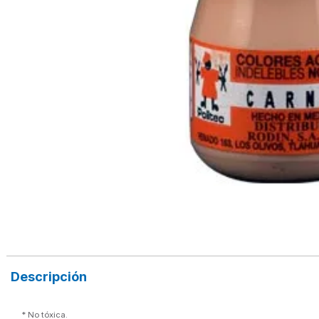
Descripción
*
 No tóxica.