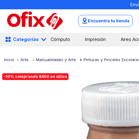
Enví
TÉRMINOS MÁS BUSCADOS
1
.
mochilas
Encuentra tu tienda
2
.
libretas
3
.
cuaderno
Categorías
Cómputo
Impresión
Aires Ac
4
.
cuadernos
5
.
colores
Arte
Manualidades y Arte
Pinturas y Pinceles Escolare
6
.
boligrafo
-10% comprando $400 en útiles
7
.
escritorio
8
.
sacapuntas
9
.
lapiz
10
.
escolar