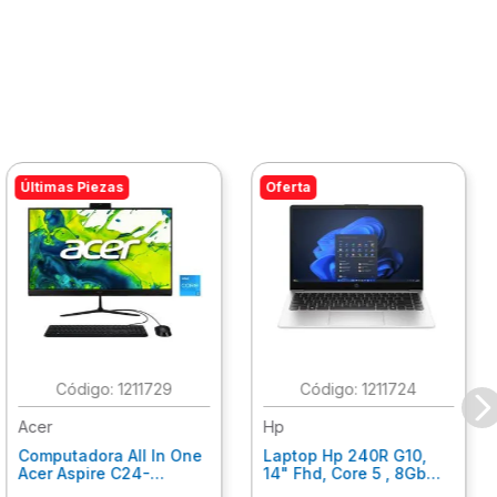
Últimas Piezas
Oferta
:
1211729
:
1211724
Acer
Hp
Computadora All In One
Laptop Hp 240R G10,
Acer Aspire C24-
14" Fhd, Core 5 , 8Gb
C242Nl, Ci3-1305U, 8Gb
Ram, 512Gb Ssd, Win11