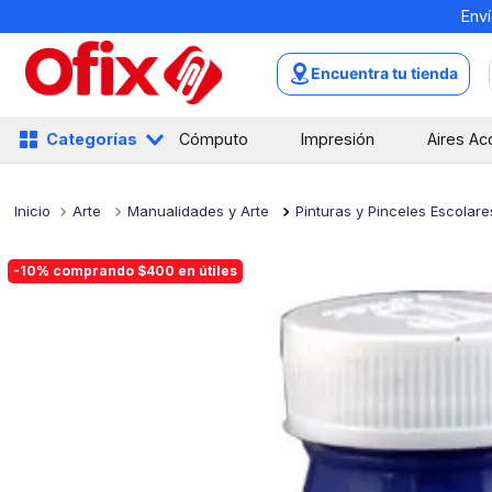
Enví
TÉRMINOS MÁS BUSCADOS
1
.
mochilas
Encuentra tu tienda
2
.
libretas
3
.
cuaderno
Categorías
Cómputo
Impresión
Aires Ac
4
.
cuadernos
5
.
colores
Arte
Manualidades y Arte
Pinturas y Pinceles Escolare
6
.
boligrafo
-10% comprando $400 en útiles
7
.
escolar
8
.
sacapuntas
9
.
lapiz
10
.
escritorio