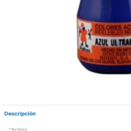
Descripción
*
 No tóxica.