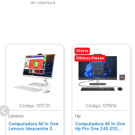
de cobertura
Oferta
Últimas Piezas
:
1211731
:
1211614
Lenovo
Hp
Computadora All In One
Computadora All In One
Lenovo Ideacentre 3
Hp Pro One 245 G10,
24Alc6, Amd Ryzen 5
Ryzen 3-7320U, 8Gb