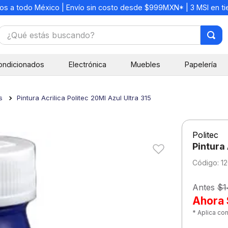
os a todo México | Envío sin costo desde $999MXN* | 3 MSI en t
¿Qué estás buscando?
TÉRMINOS MÁS BUSCADOS
ondicionados
Electrónica
Muebles
Papelería
1
.
mochilas
2
.
libretas
s
Pintura Acrilica Politec 20Ml Azul Ultra 315
3
.
cuaderno
4
.
cuadernos
Politec
5
.
colores
Pintura 
6
.
boligrafo
:
1
7
.
escolar
Antes
$1
8
.
sacapuntas
Ahora
* Aplica co
9
.
lapiz