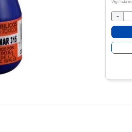
10
.
escritorio
Vigencia d
－