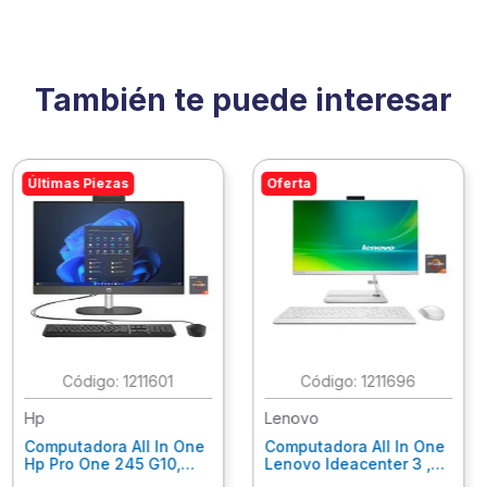
También te puede interesar
Últimas Piezas
Oferta
:
1211601
:
1211696
Hp
Lenovo
Computadora All In One
Computadora All In One
Hp Pro One 245 G10,
Lenovo Ideacenter 3 ,
Ryzen 3-7320U, 8Gb
Ryzen 7-7730U, 16Gb