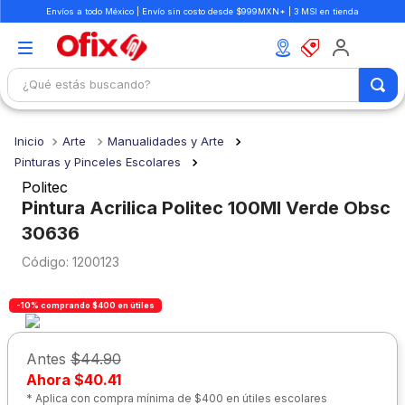
Envíos a todo México | Envío sin costo desde $999MXN* | 3 MSI en tienda
¿Qué estás buscando?
TÉRMINOS MÁS BUSCADOS
Arte
Manualidades y Arte
1
.
mochilas
Pinturas y Pinceles Escolares
2
.
libretas
Politec
Pintura Acrilica Politec 100Ml Verde Obsc
3
.
cuaderno
30636
4
.
cuadernos
:
1200123
5
.
colores
6
.
boligrafo
-10% comprando $400 en útiles
7
.
escritorio
Antes
$44.90
8
.
sacapuntas
Ahora
$40.41
* Aplica con compra mínima de $400 en útiles escolares
9
.
lapiz