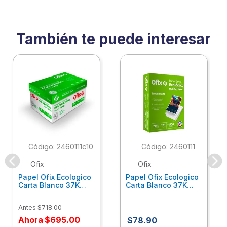
También te puede interesar
:
2460111c10
:
2460111
Ofix
Ofix
Papel Ofix Ecologico
Papel Ofix Ecologico
Carta Blanco 37K
Carta Blanco 37K
Caja 10 Paquetes Cta
C/500Hjs Cta Eco-
Eco-Ofix
Ofix
Antes
$
718
.
00
Ahora
$
695
.
00
$
78
.
90