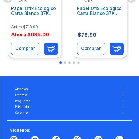
Ofix
Ofix
Papel Ofix Ecologico
Papel Ofix Ecologico
Carta Blanco 37K
Carta Blanco 37K
Caja 10 Paquetes Cta
C/500Hjs Cta Eco-
Eco-Ofix
Ofix
Antes
$
718
.
00
Ahora
$
695
.
00
$
78
.
90
Comprar
Comprar
Atención
+
Empresa
+
Preguntas
+
Privacidad
+
Garantía
+
Síguenos: