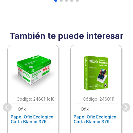
También te puede interesar
:
2460111c10
:
2460111
Ofix
Ofix
Papel Ofix Ecologico
Papel Ofix Ecologico
Carta Blanco 37K
Carta Blanco 37K
Caja 10 Paquetes Cta
C/500Hjs Cta Eco-
Eco-Ofix
Ofix