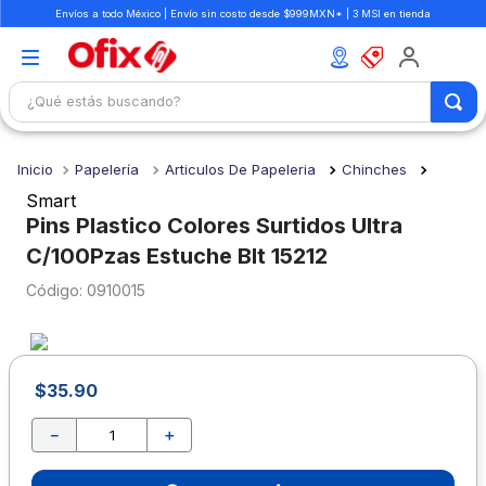
Envíos a todo México | Envío sin costo desde $999MXN* | 3 MSI en tienda
¿Qué estás buscando?
TÉRMINOS MÁS BUSCADOS
Papelería
Articulos De Papeleria
Chinches
1
.
mochilas
Smart
2
.
libretas
Pins Plastico Colores Surtidos Ultra
C/100Pzas Estuche Blt 15212
3
.
cuaderno
:
0910015
4
.
cuadernos
5
.
colores
6
.
boligrafo
$
35
.
90
7
.
escritorio
－
＋
8
.
sacapuntas
9
.
escolar