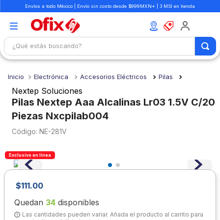
Envíos a todo México | Envío sin costo desde $999MXN* | 3 MSI en tienda
¿Qué estás buscando?
TÉRMINOS MÁS BUSCADOS
Electrónica
Accesorios Eléctricos
Pilas
1
.
mochilas
Nextep Soluciones
2
.
libretas
Pilas Nextep Aaa Alcalinas Lr03 1.5V C/20
Piezas Nxcpilab004
3
.
cuaderno
:
NE-281V
4
.
cuadernos
5
.
colores
Exclusivo en línea
6
.
boligrafo
7
.
sacapuntas
$
111
.
00
8
.
escolar
Quedan
34
disponibles
Las cantidades pueden variar. Añada el producto al carrito para
9
.
escritorio