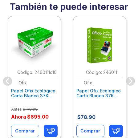
También te puede interesar
:
2460111c10
:
2460111
Ofix
Ofix
Papel Ofix Ecologico
Papel Ofix Ecologico
Carta Blanco 37K
Carta Blanco 37K
Caja 10 Paquetes Cta
C/500Hjs Cta Eco-
Eco-Ofix
Ofix
Antes
$
718
.
00
Ahora
$
695
.
00
$
78
.
90
Comprar
Comprar