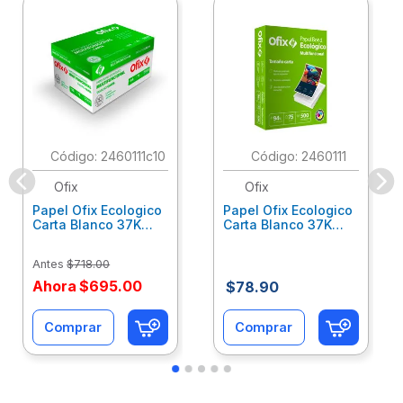
:
2460111c10
:
2460111
Ofix
Ofix
Papel Ofix Ecologico
Papel Ofix Ecologico
Carta Blanco 37K
Carta Blanco 37K
Caja 10 Paquetes Cta
C/500Hjs Cta Eco-
Eco-Ofix
Ofix
Antes
$
718
.
00
Ahora
$
695
.
00
$
78
.
90
Comprar
Comprar