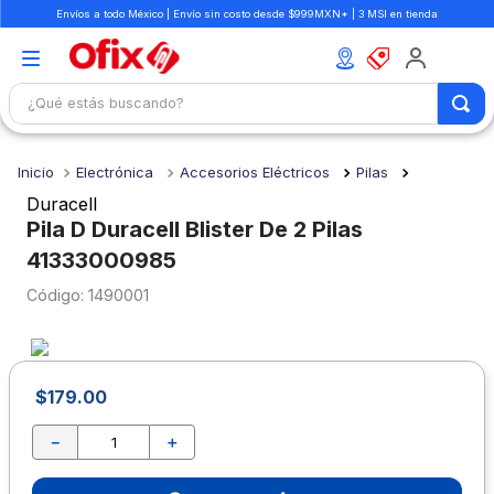
Envíos a todo México | Envío sin costo desde $999MXN* | 3 MSI en tienda
¿Qué estás buscando?
TÉRMINOS MÁS BUSCADOS
Electrónica
Accesorios Eléctricos
Pilas
1
.
mochilas
Duracell
2
.
libretas
Pila D Duracell Blister De 2 Pilas
41333000985
3
.
cuaderno
:
1490001
4
.
cuadernos
5
.
colores
6
.
boligrafo
$
179
.
00
7
.
sacapuntas
－
＋
8
.
escolar
9
.
escritorio