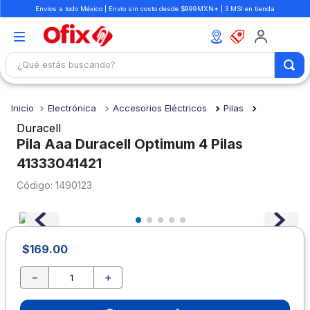
Envíos a todo México | Envío sin costo desde $999MXN* | 3 MSI en tienda
¿Qué estás buscando?
TÉRMINOS MÁS BUSCADOS
Electrónica
Accesorios Eléctricos
Pilas
1
.
mochilas
Duracell
2
.
libretas
Pila Aaa Duracell Optimum 4 Pilas
41333041421
3
.
cuaderno
:
1490123
4
.
cuadernos
5
.
colores
6
.
boligrafo
$
169
.
00
7
.
escritorio
－
＋
8
.
sacapuntas
9
.
escolar