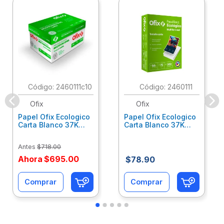
:
2460111c10
:
2460111
Ofix
Ofix
Papel Ofix Ecologico
Papel Ofix Ecologico
Carta Blanco 37K
Carta Blanco 37K
Caja 10 Paquetes Cta
C/500Hjs Cta Eco-
Eco-Ofix
Ofix
Antes
$
718
.
00
Ahora
$
695
.
00
$
78
.
90
Comprar
Comprar