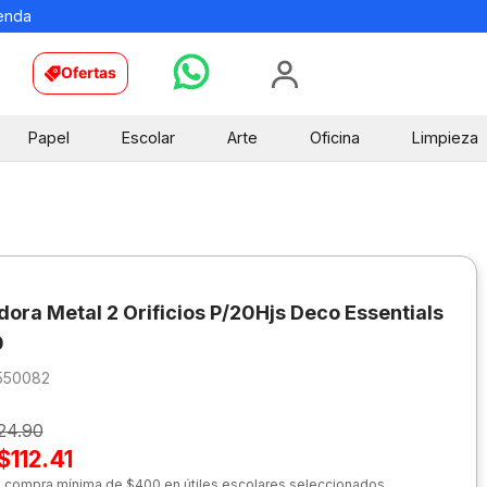
ienda
Ofertas
Papel
Escolar
Arte
Oficina
Limpieza
dora Metal 2 Orificios P/20Hjs Deco Essentials
0
550082
24.90
$112.41
n compra mínima de $400 en útiles escolares seleccionados