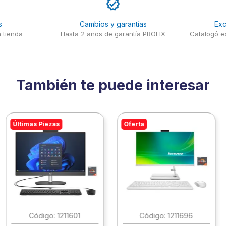
s
Cambios y garantías
Exc
 tienda
Hasta 2 años de garantía PROFIX
Catalogó ex
También te puede interesar
Últimas Piezas
Oferta
:
1211601
:
1211696