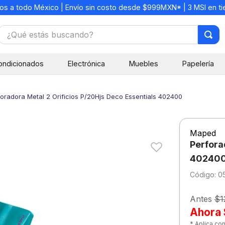
os a todo México | Envío sin costo desde $999MXN* | 3 MSI en t
¿Qué estás buscando?
TÉRMINOS MÁS BUSCADOS
ondicionados
Electrónica
Muebles
Papelería
1
.
mochilas
2
.
libretas
foradora Metal 2 Orificios P/20Hjs Deco Essentials 402400
3
.
cuaderno
4
.
cuadernos
Maped
5
.
colores
Perfora
6
.
boligrafo
40240
:
0
7
.
sacapuntas
8
.
escolar
Antes
$1
Ahora
9
.
escritorio
* Aplica co