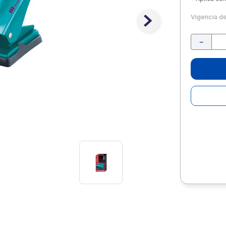
10
.
lapiz
Vigencia d
－