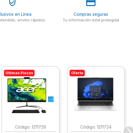
lusivos en Línea
Compras seguras
tendido, envíos rápidos.
Tu información está protegida
Últimas Piezas
Oferta
:
1211729
:
1211724