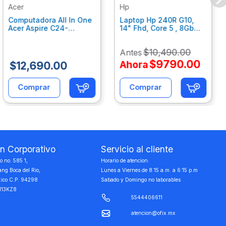
Acer
Hp
Computadora All In One
Laptop Hp 240R G10,
Acer Aspire C24-
14" Fhd, Core 5 , 8Gb
C242Nl, Ci3-1305U, 8Gb
Ram, 512Gb Ssd, Win11
Ram, 512Gb Ssd, 24"
Home B77C3Lt
$
10
,
490
.
00
Antes
Fhd, Win 11 Home
Dq.Bmjal.002
$
9790
.
00
Ahora
$
12
,
690
.
00
Comprar
Comprar
on Corporativo
Servicio al cliente
 no. 585 1,
Horario de atencion:
ang Boca del Rio,
Lunes a Viernes de 8:15 a.m. a 6:15 p.m
xico C.P. 94298
Sabado y Domingo no laborables
113KZ8
5544406611
atencion@ofix.mx