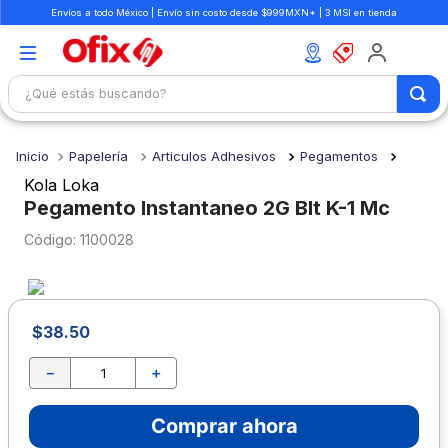
Envíos a todo México | Envío sin costo desde $999MXN* | 3 MSI en tienda
¿Qué estás buscando?
TÉRMINOS MÁS BUSCADOS
Papelería
Articulos Adhesivos
Pegamentos
1
.
mochilas
Kola Loka
2
.
libretas
Pegamento Instantaneo 2G Blt K-1 Mc
3
.
cuaderno
:
1100028
4
.
cuadernos
5
.
colores
$
38
.
50
6
.
boligrafo
－
＋
7
.
escolar
8
.
sacapuntas
Comprar ahora
9
.
lapiz