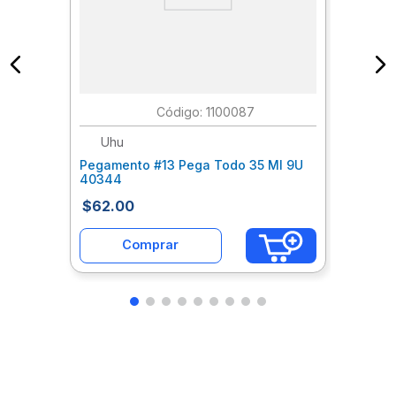
:
1100087
Uhu
Pegamento #13 Pega Todo 35 Ml 9U
40344
$
62
.
00
Comprar