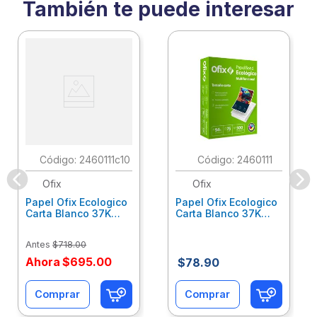
También te puede interesar
:
2460111c10
:
2460111
Ofix
Ofix
Papel Ofix Ecologico
Papel Ofix Ecologico
Carta Blanco 37K
Carta Blanco 37K
Caja 10 Paquetes Cta
C/500Hjs Cta Eco-
Eco-Ofix
Ofix
Antes
$
718
.
00
Ahora
$
695
.
00
$
78
.
90
Comprar
Comprar