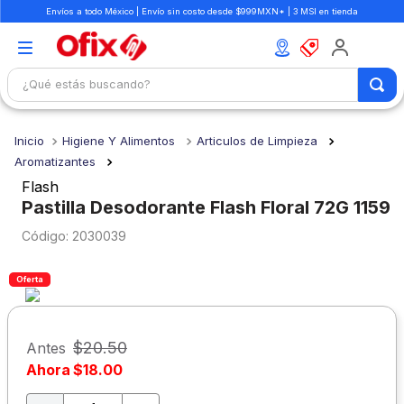
Envíos a todo México | Envío sin costo desde $999MXN* | 3 MSI en tienda
¿Qué estás buscando?
TÉRMINOS MÁS BUSCADOS
Higiene Y Alimentos
Articulos de Limpieza
1
.
mochilas
Aromatizantes
2
.
libretas
Flash
Pastilla Desodorante Flash Floral 72G 1159
3
.
cuaderno
:
2030039
4
.
cuadernos
5
.
colores
Oferta
6
.
boligrafo
7
.
sacapuntas
$
20
.
50
Antes
Ahora
$
18
.
00
8
.
escolar
9
.
escritorio