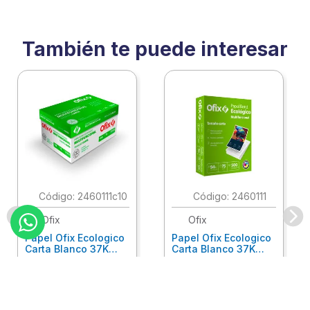
También te puede interesar
:
2460111c10
:
2460111
Ofix
Ofix
Papel Ofix Ecologico
Papel Ofix Ecologico
Carta Blanco 37K
Carta Blanco 37K
Caja 10 Paquetes Cta
C/500Hjs Cta Eco-
Eco-Ofix
Ofix
Antes
$
718
.
00
Ahora
$
695
.
00
$
78
.
90