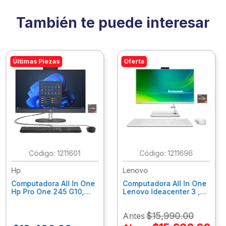
También te puede interesar
Últimas Piezas
Oferta
:
1211601
:
1211696
Hp
Lenovo
Computadora All In One
Computadora All In One
Hp Pro One 245 G10,
Lenovo Ideacenter 3 ,
Ryzen 3-7320U, 8Gb
Ryzen 7-7730U, 16Gb
Ram, 256Gb Ssd, 23.8"
Ram, 512Gb Ssd, 23.8"
$
15
,
990
.
00
Antes
Fhd, Win11Home
Fhd, Win11 Home
9P7K5La
F0G1014Nld