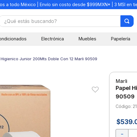
os a todo México | Envío sin costo desde $999MXN* | 3 MSI en t
¿Qué estás buscando?
TÉRMINOS MÁS BUSCADOS
ondicionados
Electrónica
Muebles
Papelería
1
.
mochilas
2
.
libretas
 Higienico Junior 200Mts Doble Con 12 Marli 90509
3
.
cuaderno
4
.
cuadernos
Marli
5
.
colores
Papel H
6
.
boligrafo
90509
:
2
7
.
escritorio
8
.
sacapuntas
$
539
.
9
.
lapiz
－