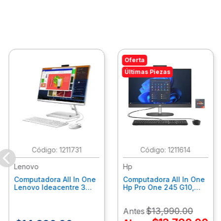
Oferta
Últimas Piezas
:
1211731
:
1211614
Lenovo
Hp
Computadora All In One
Computadora All In One
Lenovo Ideacentre 3
Hp Pro One 245 G10,
24Alc6, Amd Ryzen 5
Ryzen 3-7320U, 8Gb
7430U, 8Gb Ram, 256Gb
Ram, 512Gb Ssd, 23.8"
$
13
,
990
.
00
Antes
Ssd, 23.8", Win 11 Home
Fhd, Win11Home
F0G1014Ald
9P7K6La