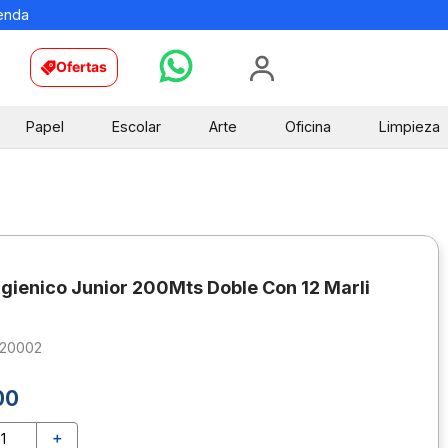
ienda
Ofertas
Papel
Escolar
Arte
Oficina
Limpieza
igienico Junior 200Mts Doble Con 12 Marli
120002
00
＋