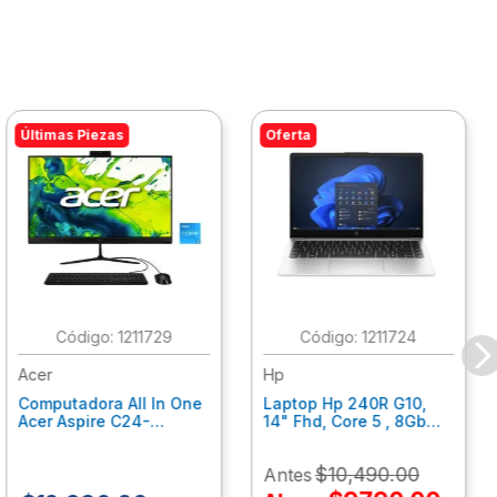
Últimas Piezas
Oferta
:
1211729
:
1211724
Acer
Hp
Computadora All In One
Laptop Hp 240R G10,
Acer Aspire C24-
14" Fhd, Core 5 , 8Gb
C242Nl, Ci3-1305U, 8Gb
Ram, 512Gb Ssd, Win11
Ram, 512Gb Ssd, 24"
Home B77C3Lt
$
10
,
490
.
00
Antes
Fhd, Win 11 Home
Dq.Bmjal.002