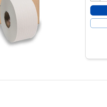
10
.
escolar