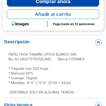
Comprar ahora
10
.
escritorio
Añadir al carrito
Paga hasta en 12 quincenas
Descripción
PAPEL FACIA TAMAÑO OFICIO BLANCO 50K 

No. Art A8207075012EOMC       Marca COPAMEX 

* Paquete con: 500 hojas.

* Blancura 99%.

* Gramaje: 75g/m2.

* Medidas:  8 ½" x 13 ½" (21.59 x 34cm).

 DISPONIBLE SOLO EN ALGUNAS TIENDAS
Ficha técnica