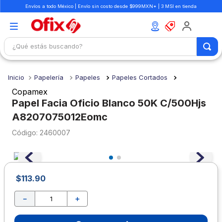
Envíos a todo México | Envío sin costo desde $999MXN* | 3 MSI en tienda
¿Qué estás buscando?
TÉRMINOS MÁS BUSCADOS
Papelería
Papeles
Papeles Cortados
1
.
mochilas
Copamex
2
.
libretas
Papel Facia Oficio Blanco 50K C/500Hjs
A8207075012Eomc
3
.
cuaderno
:
2460007
4
.
colores
5
.
cuadernos
6
.
boligrafo
$
113
.
90
7
.
escolar
－
＋
8
.
sacapuntas
9
.
lapiz