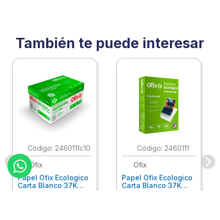
También te puede interesar
:
2460111c10
:
2460111
Ofix
Ofix
Papel Ofix Ecologico
Papel Ofix Ecologico
Carta Blanco 37K
Carta Blanco 37K
Caja 10 Paquetes Cta
C/500Hjs Cta Eco-
Eco-Ofix
Ofix
Antes
$
718
.
00
Ahora
$
695
.
00
$
78
.
90