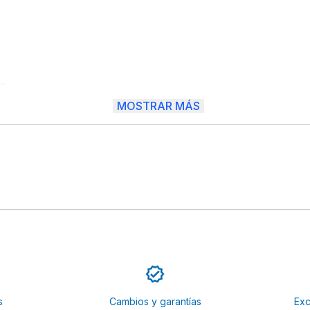
.

nes.

MOSTRAR MÁS
presiones.

omía verde.

s
Cambios y garantías
Exc