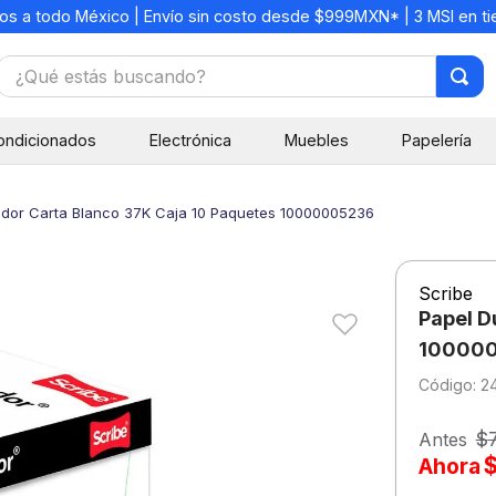
os a todo México | Envío sin costo desde $999MXN* | 3 MSI en t
¿Qué estás buscando?
TÉRMINOS MÁS BUSCADOS
ondicionados
Electrónica
Muebles
Papelería
1
.
mochilas
2
.
libretas
ador Carta Blanco 37K Caja 10 Paquetes 10000005236
3
.
cuaderno
4
.
cuadernos
Scribe
5
.
colores
Papel D
6
.
boligrafo
10000
:
2
7
.
escritorio
8
.
sacapuntas
$
Antes
Ahora
9
.
escolar