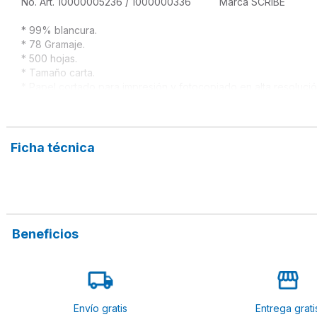
No. Art. 10000005236 / 1000000336          Marca SCRIBE

* 99% blancura.

* 78 Gramaje.

* 500 hojas.

* Tamaño carta.

* Papel cortado para impresión y fotocopiado en alta resolución
* Ideal para la reproducción de gráficos, textos, tablas e imáge
* Color Touch: brinda brillo, nitidez y contraste par todas las im
* Fabricado con tecnología sustentable para impulsar una econ
Ficha técnica
Beneficios
Envío gratis
Entrega grati