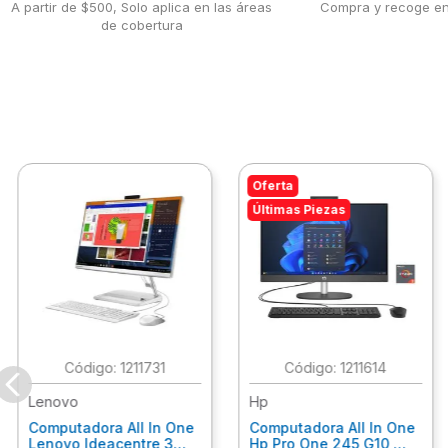
A partir de $500, Solo aplica en las áreas
Compra y recoge en
de cobertura
Oferta
Últimas Piezas
:
1211731
:
1211614
Lenovo
Hp
Computadora All In One
Computadora All In One
Lenovo Ideacentre 3
Hp Pro One 245 G10,