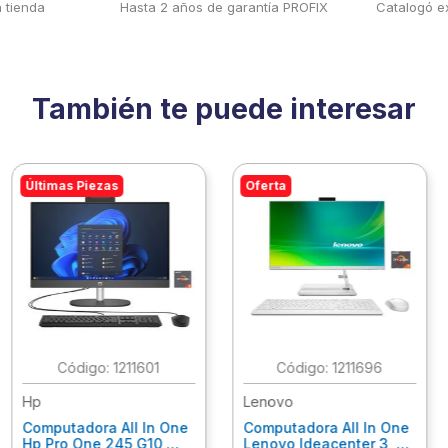
 tienda
Hasta 2 años de garantía PROFIX
Catalogó ex
También te puede interesar
Últimas Piezas
Oferta
:
1211601
:
1211696
Hp
Lenovo
Computadora All In One
Computadora All In One
Hp Pro One 245 G10,
Lenovo Ideacenter 3 ,