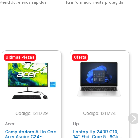
tendido, envíos rápidos.
Tu información está protegida
Últimas Piezas
Oferta
:
1211729
:
1211724
Acer
Hp
Computadora All In One
Laptop Hp 240R G10,
Acer Aspire C24-
14" Fhd, Core 5 , 8Gb