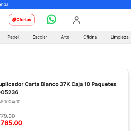
ienda
Ofertas
Papel
Escolar
Arte
Oficina
Limpieza
uplicador Carta Blanco 37K Caja 10 Paquetes
005236
460004c10
779
.
00
$
765
.
00