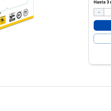
10
.
lapiz
Hasta
3 
－