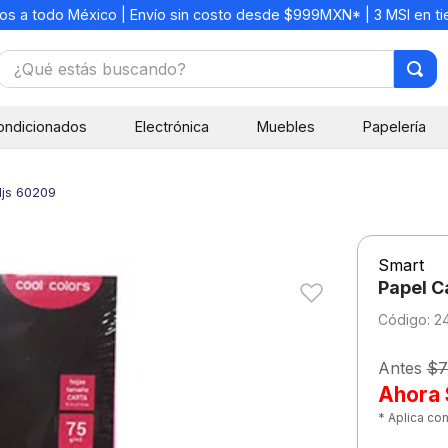
os a todo México | Envío sin costo desde $999MXN* | 3 MSI en t
¿Qué estás buscando?
TÉRMINOS MÁS BUSCADOS
ondicionados
Electrónica
Muebles
Papelería
1
.
mochilas
2
.
libretas
Hjs 60209
3
.
cuaderno
4
.
cuadernos
Smart
5
.
colores
Papel C
6
.
boligrafo
:
2
7
.
escritorio
Antes
$7
8
.
sacapuntas
Ahora
* Aplica co
9
.
lapiz