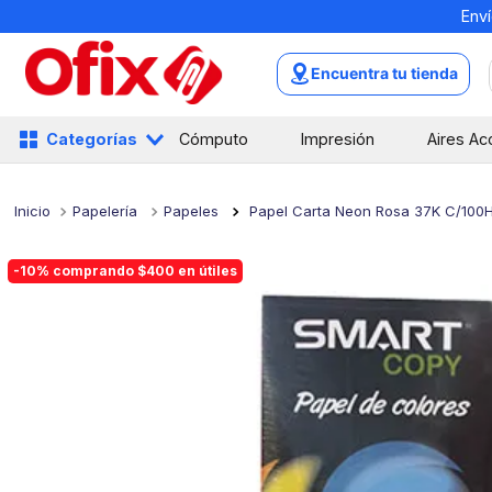
Enví
TÉRMINOS MÁS BUSCADOS
1
.
mochilas
Encuentra tu tienda
2
.
libretas
3
.
cuaderno
Categorías
Cómputo
Impresión
Aires Ac
4
.
cuadernos
5
.
colores
Papelería
Papeles
Papel Carta Neon Rosa 37K C/100
6
.
boligrafo
-10% comprando $400 en útiles
7
.
escritorio
8
.
sacapuntas
9
.
lapiz
10
.
escolar