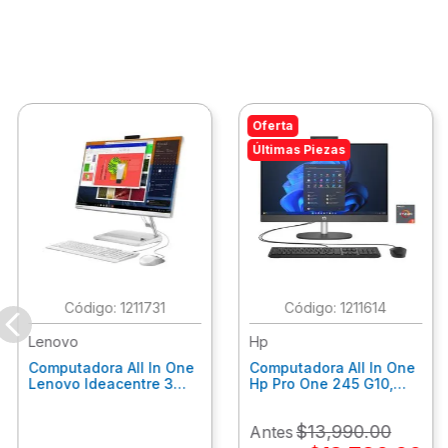
Oferta
Últimas Piezas
:
1211731
:
1211614
Lenovo
Hp
Computadora All In One
Computadora All In One
Lenovo Ideacentre 3
Hp Pro One 245 G10,
24Alc6, Amd Ryzen 5
Ryzen 3-7320U, 8Gb
7430U, 8Gb Ram, 256Gb
Ram, 512Gb Ssd, 23.8"
$
13
,
990
.
00
Antes
Ssd, 23.8", Win 11 Home
Fhd, Win11Home
F0G1014Ald
9P7K6La