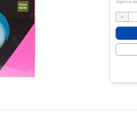
10
.
escolar
Vigencia d
－