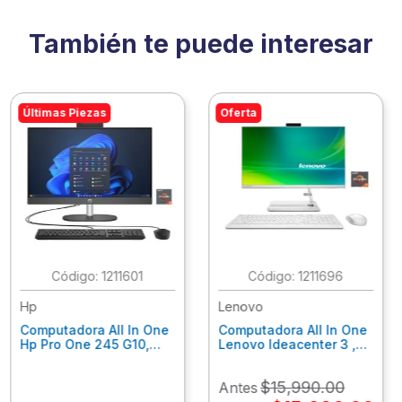
También te puede interesar
Últimas Piezas
Oferta
:
1211601
:
1211696
Hp
Lenovo
Computadora All In One
Computadora All In One
Hp Pro One 245 G10,
Lenovo Ideacenter 3 ,
Ryzen 3-7320U, 8Gb
Ryzen 7-7730U, 16Gb
Ram, 256Gb Ssd, 23.8"
Ram, 512Gb Ssd, 23.8"
$
15
,
990
.
00
Antes
Fhd, Win11Home
Fhd, Win11 Home
9P7K5La
F0G1014Nld