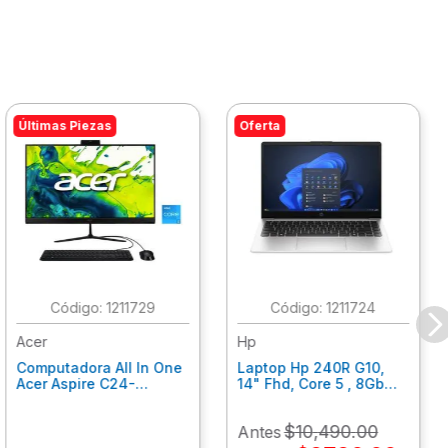
Últimas Piezas
Oferta
:
1211729
:
1211724
Acer
Hp
Computadora All In One
Laptop Hp 240R G10,
Acer Aspire C24-
14" Fhd, Core 5 , 8Gb
C242Nl, Ci3-1305U, 8Gb
Ram, 512Gb Ssd, Win11
Ram, 512Gb Ssd, 24"
Home B77C3Lt
$
10
,
490
.
00
Antes
Fhd, Win 11 Home
Dq.Bmjal.002