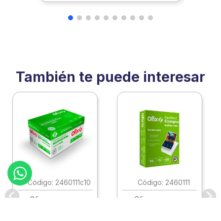
También te puede interesar
:
2460111c10
:
2460111
Ofix
Ofix
Papel Ofix Ecologico
Papel Ofix Ecologico
Carta Blanco 37K
Carta Blanco 37K