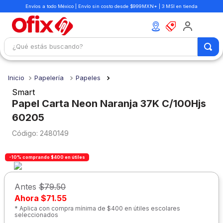
Envíos a todo México | Envío sin costo desde $999MXN* | 3 MSI en tienda
¿Qué estás buscando?
TÉRMINOS MÁS BUSCADOS
Papelería
Papeles
1
.
mochilas
Smart
2
.
libretas
Papel Carta Neon Naranja 37K C/100Hjs
60205
3
.
cuaderno
:
2480149
4
.
cuadernos
5
.
colores
-10% comprando $400 en útiles
6
.
boligrafo
Antes
$79.50
7
.
escritorio
Ahora
$71.55
8
.
sacapuntas
* Aplica con compra mínima de $400 en útiles escolares
seleccionados
9
.
escolar