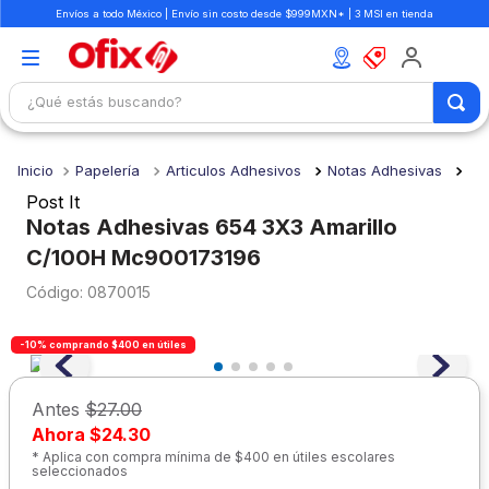
Envíos a todo México | Envío sin costo desde $999MXN* | 3 MSI en tienda
¿Qué estás buscando?
TÉRMINOS MÁS BUSCADOS
Papelería
Articulos Adhesivos
Notas Adhesivas
1
.
mochilas
Post It
2
.
libretas
Notas Adhesivas 654 3X3 Amarillo
C/100H Mc900173196
3
.
cuaderno
:
0870015
4
.
colores
5
.
cuadernos
-10% comprando $400 en útiles
6
.
boligrafo
Antes
$27.00
7
.
escolar
Ahora
$24.30
8
.
sacapuntas
* Aplica con compra mínima de $400 en útiles escolares
seleccionados
9
.
lapiz