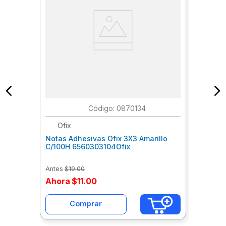
:
0870134
Ofix
Notas Adhesivas Ofix 3X3 Amarillo
C/100H 6560303104Ofix
Antes
$
19
.
00
Ahora
$
11
.
00
Comprar