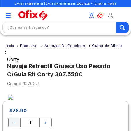
Envíos a todo México | Envío sin costo desde $999MXN* | 3 MSI en tienda
¿Qué estás buscando?
TÉRMINOS MÁS BUSCADOS
Papelería
Articulos De Papeleria
Cutter de Dibujo
1
.
mochilas
2
.
libretas
Corty
Navaja Retractil Gruesa Uso Pesado
3
.
cuaderno
C/Guia Blt Corty 307.5500
4
.
cuadernos
:
1070021
5
.
colores
6
.
boligrafo
7
.
sacapuntas
$
76
.
90
8
.
escolar
－
＋
9
.
escritorio