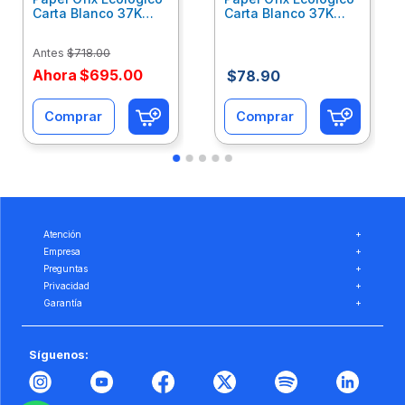
Carta Blanco 37K
Carta Blanco 37K
Caja 10 Paquetes Cta
C/500Hjs Cta Eco-
Eco-Ofix
Ofix
Antes
$
718
.
00
Ahora
$
695
.
00
$
78
.
90
Comprar
Comprar
Atención
+
Empresa
+
Preguntas
+
Privacidad
+
Garantía
+
Síguenos: