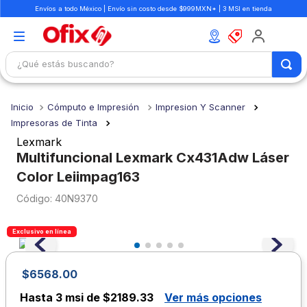
Envíos a todo México | Envío sin costo desde $999MXN* | 3 MSI en tienda
¿Qué estás buscando?
TÉRMINOS MÁS BUSCADOS
Cómputo e Impresión
Impresion Y Scanner
1
.
mochilas
Impresoras de Tinta
2
.
libretas
Lexmark
Multifuncional Lexmark Cx431Adw Láser
3
.
cuaderno
Color Leiimpag163
4
.
cuadernos
:
40N9370
5
.
colores
6
.
boligrafo
Exclusivo en línea
7
.
escritorio
$
6568
.
00
8
.
sacapuntas
Hasta
3 msi de $2189.33
Ver más opciones
9
.
escolar