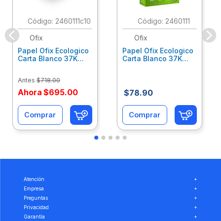
:
2460111c10
:
2460111
Ofix
Ofix
Papel Ofix Ecologico
Papel Ofix Ecologico
Carta Blanco 37K
Carta Blanco 37K
Caja 10 Paquetes Cta
C/500Hjs Cta Eco-
Eco-Ofix
Ofix
Antes
$
718
.
00
Ahora
$
695
.
00
$
78
.
90
Comprar
Comprar
Atención
+
Empresa
+
Preguntas
+
Privacidad
+
Garantía
+