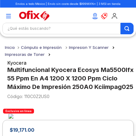
Envíos a todo México | Envío sin costo desde $999MXN* | 3 MSI en tienda
¿Qué estás buscando?
TÉRMINOS MÁS BUSCADOS
Cómputo e Impresión
Impresion Y Scanner
1
.
mochilas
Impresoras de Toner
2
.
libretas
Kyocera
Multifuncional Kyocera Ecosys Ma5500Ifx
3
.
cuaderno
55 Ppm En A4 1200 X 1200 Ppm Ciclo
4
.
cuadernos
Máximo De Impresión 250A0 Kciimpag025
5
.
colores
:
110C0Z2US0
6
.
boligrafo
Exclusivo en línea
7
.
escritorio
8
.
sacapuntas
$
19
,
171
.
00
9
.
lapiz