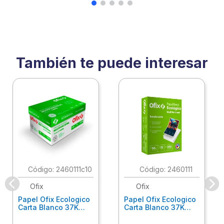
También te puede interesar
:
2460111c10
:
2460111
Ofix
Ofix
Papel Ofix Ecologico
Papel Ofix Ecologico
Carta Blanco 37K
Carta Blanco 37K
Caja 10 Paquetes Cta
C/500Hjs Cta Eco-
Eco-Ofix
Ofix