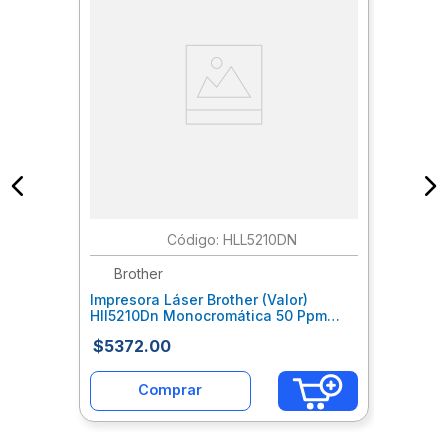
:
HLL5210DN
Brother
Impresora Láser Brother (Valor)
Hll5210Dn Monocromática 50 Ppm
Hasta 1200X1200 Dpi Ciclo De Trabajo
$
5372
.
00
Boiimpas006
Comprar