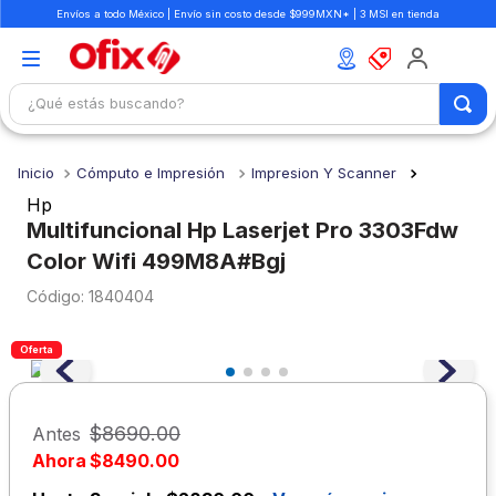
Envíos a todo México | Envío sin costo desde $999MXN* | 3 MSI en tienda
¿Qué estás buscando?
TÉRMINOS MÁS BUSCADOS
Cómputo e Impresión
Impresion Y Scanner
1
.
mochilas
Hp
2
.
libretas
Multifuncional Hp Laserjet Pro 3303Fdw
Color Wifi 499M8A#Bgj
3
.
cuaderno
:
1840404
4
.
cuadernos
5
.
colores
Oferta
6
.
boligrafo
7
.
escolar
$
8690
.
00
Antes
8
.
sacapuntas
Ahora
$
8490
.
00
9
.
lapiz