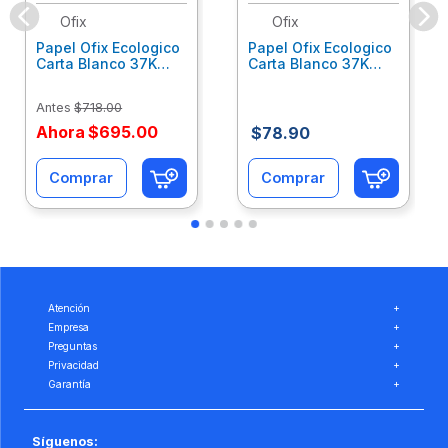
Ofix
Ofix
Papel Ofix Ecologico
Papel Ofix Ecologico
Carta Blanco 37K
Carta Blanco 37K
Caja 10 Paquetes Cta
C/500Hjs Cta Eco-
Eco-Ofix
Ofix
Antes
$
718
.
00
Ahora
$
695
.
00
$
78
.
90
Comprar
Comprar
Atención
+
Empresa
+
Preguntas
+
Privacidad
+
Garantía
+
Síguenos: