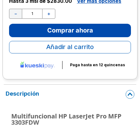
Hasta
3 msi de $2830.00
Ver más opciones
10
.
escritorio
－
＋
Comprar ahora
Añadir al carrito
Paga hasta en 12 quincenas
Descripción
Multifuncional HP LaserJet Pro MFP
3303FDW