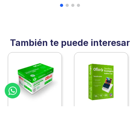
También te puede interesar
:
2460111c10
:
2460111
Ofix
Ofix
Papel Ofix Ecologico
Papel Ofix Ecologico
Carta Blanco 37K
Carta Blanco 37K
Caja 10 Paquetes Cta
C/500Hjs Cta Eco-