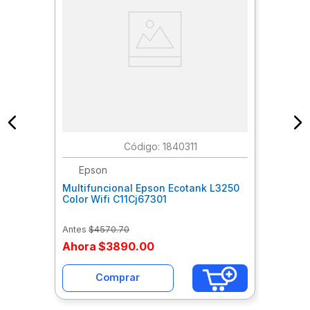
:
1840311
Epson
Multifuncional Epson Ecotank L3250
Color Wifi C11Cj67301
Antes
$
4570
.
70
Ahora
$
3890
.
00
Comprar