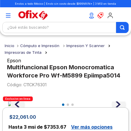
Envíos a todo México | Envío sin costo desde $999MXN* | 3 MSI en tienda
¿Qué estás buscando?
TÉRMINOS MÁS BUSCADOS
Cómputo e Impresión
Impresion Y Scanner
1
.
mochilas
Impresoras de Tinta
2
.
libretas
Epson
Multifuncional Epson Monocromatica
3
.
cuaderno
Workforce Pro Wf-M5899 Epiimpa5014
4
.
cuadernos
:
C11CK76301
5
.
colores
6
.
boligrafo
Exclusivo en línea
7
.
escritorio
$
22
,
061
.
00
8
.
sacapuntas
Hasta
3 msi de $7353.67
Ver más opciones
9
.
lapiz