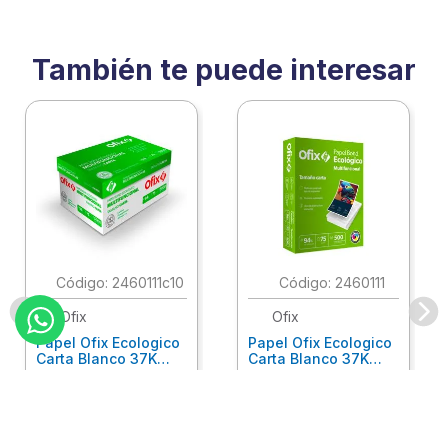
También te puede interesar
:
2460111c10
:
2460111
Ofix
Ofix
Papel Ofix Ecologico
Papel Ofix Ecologico
Carta Blanco 37K
Carta Blanco 37K
Caja 10 Paquetes Cta
C/500Hjs Cta Eco-
Eco-Ofix
Ofix
Antes
$
718
.
00
Ahora
$
695
.
00
$
78
.
90