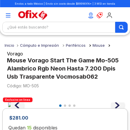
Envíos a todo México | Envío sin costo desde $999MXN* | 3 MSI en tienda
¿Qué estás buscando?
TÉRMINOS MÁS BUSCADOS
Cómputo e Impresión
Periféricos
Mouse
1
.
mochilas
Vorago
2
.
libretas
Mouse Vorago Start The Game Mo-505
Alambrico Rgb Neon Hasta 7.200 Dpis
3
.
cuaderno
Usb Trasparente Vocmosab062
4
.
cuadernos
:
MO-505
5
.
colores
6
.
boligrafo
Exclusivo en línea
7
.
escritorio
$
281
.
00
8
.
sacapuntas
Quedan
15
disponibles
9
.
lapiz