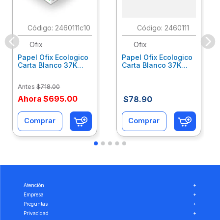
:
2460111c10
:
2460111
Ofix
Ofix
Papel Ofix Ecologico
Papel Ofix Ecologico
Carta Blanco 37K
Carta Blanco 37K
Caja 10 Paquetes Cta
C/500Hjs Cta Eco-
Eco-Ofix
Ofix
Antes
$
718
.
00
Ahora
$
695
.
00
$
78
.
90
Comprar
Comprar
Atención
+
Empresa
+
Preguntas
+
Privacidad
+