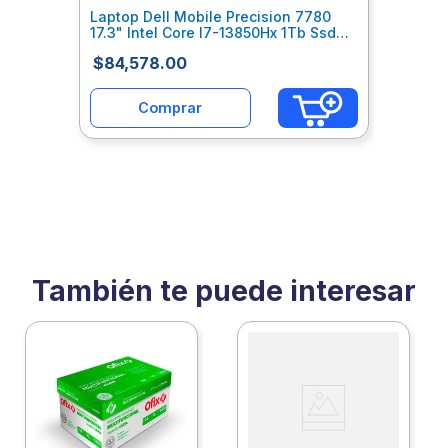
Laptop Dell Mobile Precision 7780
17.3" Intel Core I7-13850Hx 1Tb Ssd
64Gb Nvidia Rtx 4000 12Gb Win1
$
84
,
578
.
00
Dehlatab862
Comprar
También te puede interesar