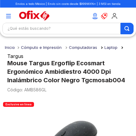
Envíos a todo México | Envío sin costo desde $999MXN* | 3 MSI en tienda
¿Qué estás buscando?
TÉRMINOS MÁS BUSCADOS
Cómputo e Impresión
Computadoras
Laptop
1
.
mochilas
Targus
2
.
libretas
Mouse Targus Ergoflip Ecosmart
Ergonómico Ambidiestro 4000 Dpi
3
.
cuaderno
Inalámbrico Color Negro Tgcmosab004
4
.
cuadernos
:
AMB586GL
5
.
colores
6
.
boligrafo
Exclusivo en línea
7
.
sacapuntas
8
.
escolar
9
.
escritorio