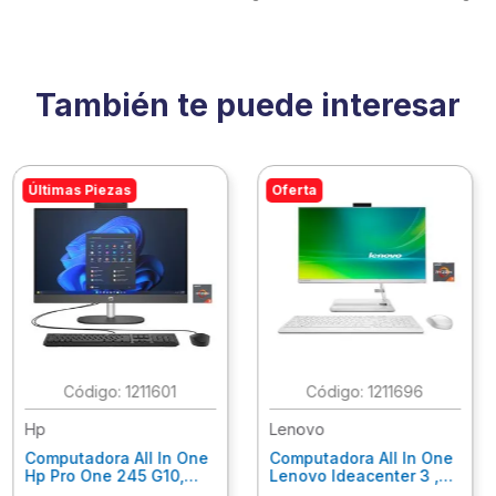
También te puede interesar
Últimas Piezas
Oferta
:
1211601
:
1211696
Hp
Lenovo
Computadora All In One
Computadora All In One
Hp Pro One 245 G10,
Lenovo Ideacenter 3 ,
Ryzen 3-7320U, 8Gb
Ryzen 7-7730U, 16Gb