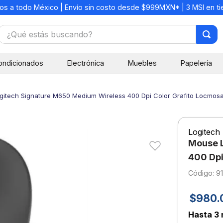
os a todo México | Envío sin costo desde $999MXN* | 3 MSI en t
¿Qué estás buscando?
TÉRMINOS MÁS BUSCADOS
ondicionados
Electrónica
Muebles
Papelería
1
.
mochilas
2
.
libretas
itech Signature M650 Medium Wireless 400 Dpi Color Grafito Locmos
3
.
cuaderno
4
.
cuadernos
Logitech
5
.
colores
Mouse L
6
.
boligrafo
400 Dpi
:
9
7
.
escritorio
8
.
sacapuntas
$
980
.
9
.
escolar
Hasta
3 