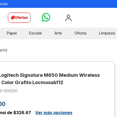
ienda
Ofertas
Papel
Escolar
Arte
Oficina
Limpieza
ab112
ogitech Signature M650 Medium Wireless
 Color Grafito Locmosab112
10-006250
00
msi de $326.67
Ver más opciones