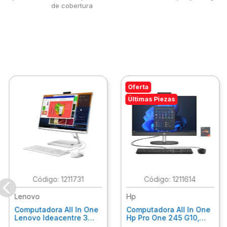
de cobertura
Oferta
Últimas Piezas
:
1211731
:
1211614
Lenovo
Hp
Computadora All In One
Computadora All In One
Lenovo Ideacentre 3
Hp Pro One 245 G10,
24Alc6, Amd Ryzen 5
Ryzen 3-7320U, 8Gb