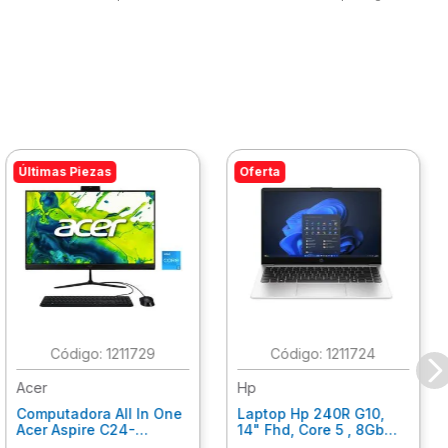
Últimas Piezas
Oferta
:
1211729
:
1211724
Acer
Hp
Computadora All In One
Laptop Hp 240R G10,
Acer Aspire C24-
14" Fhd, Core 5 , 8Gb
C242Nl, Ci3-1305U, 8Gb
Ram, 512Gb Ssd, Win11