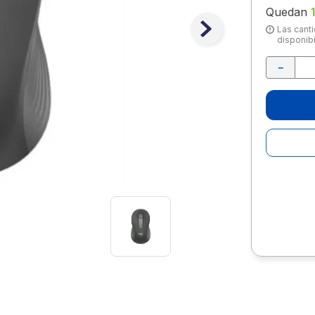
10
.
lapiz
Quedan
1
Las canti
disponibi
－