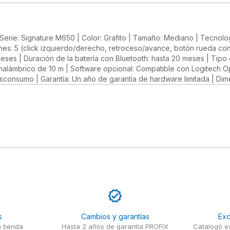
 | Serie: Signature M650 | Color: Grafito | Tamaño: Mediano | Tecno
s: 5 (click izquierdo/derecho, retroceso/avance, botón rueda con cl
 meses | Duración de la batería con Bluetooth: hasta 20 meses | Tip
inalámbrico de 10 m | Software opcional: Compatible con Logitech O
sconsumo | Garantía: Un año de garantía de hardware limitada | Dime
s
Cambios y garantías
Exc
 tienda
Hasta 2 años de garantía PROFIX
Catalogó ex