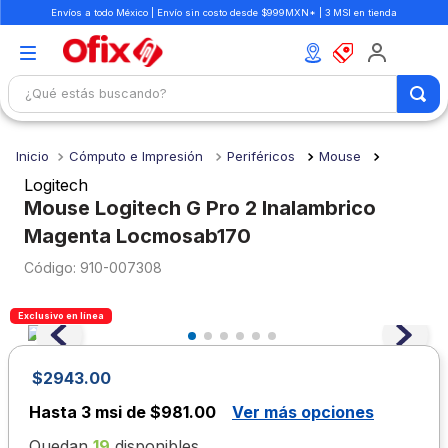
Envíos a todo México | Envío sin costo desde $999MXN* | 3 MSI en tienda
¿Qué estás buscando?
TÉRMINOS MÁS BUSCADOS
Cómputo e Impresión
Periféricos
Mouse
1
.
mochilas
Logitech
2
.
libretas
Mouse Logitech G Pro 2 Inalambrico
Magenta Locmosab170
3
.
cuaderno
:
910-007308
4
.
cuadernos
5
.
colores
Exclusivo en línea
6
.
boligrafo
7
.
escolar
$
2943
.
00
8
.
sacapuntas
Hasta
3 msi de $981.00
Ver más opciones
9
.
lapiz
Quedan
19
disponibles