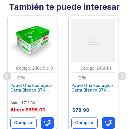
También te puede interesar
:
2460111c10
:
2460111
Ofix
Ofix
Papel Ofix Ecologico
Papel Ofix Ecologico
Carta Blanco 37K
Carta Blanco 37K
Caja 10 Paquetes Cta
C/500Hjs Cta Eco-
Eco-Ofix
Ofix
Antes
$
718
.
00
Ahora
$
695
.
00
$
78
.
90
Comprar
Comprar