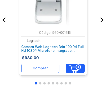
:
960-001615
Logitech
Cámara Web Logitech Brio 100 Rtl Full
Hd 1080P Micrófono Integrado
Conectividad Usb Color Blanco
$
980
.
00
Loccamab037
Comprar