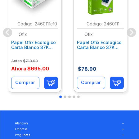
:
2460111c10
:
2460111
Ofix
Ofix
Papel Ofix Ecologico
Papel Ofix Ecologico
Carta Blanco 37K
Carta Blanco 37K
Caja 10 Paquetes Cta
C/500Hjs Cta Eco-
Eco-Ofix
Ofix
Antes
$
718
.
00
Ahora
$
695
.
00
$
78
.
90
Comprar
Comprar
Atención
+
Empresa
+
Preguntas
+