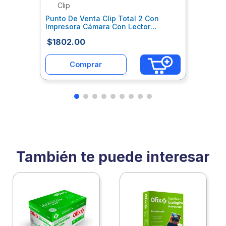
Clip
Punto De Venta Clip Total 2 Con
Impresora Cámara Con Lector
Profesional De Código De Barras Y
$
1802
.
00
Catálo Cweputab001
Comprar
También te puede interesar