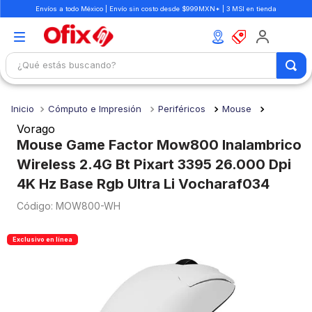
Envíos a todo México | Envío sin costo desde $999MXN* | 3 MSI en tienda
¿Qué estás buscando?
TÉRMINOS MÁS BUSCADOS
Cómputo e Impresión
Periféricos
Mouse
1
.
mochilas
Vorago
2
.
libretas
Mouse Game Factor Mow800 Inalambrico
Wireless 2.4G Bt Pixart 3395 26.000 Dpi
3
.
cuaderno
4K Hz Base Rgb Ultra Li Vocharaf034
4
.
colores
:
MOW800-WH
5
.
cuadernos
6
.
boligrafo
Exclusivo en línea
7
.
escolar
8
.
sacapuntas
9
.
lapiz