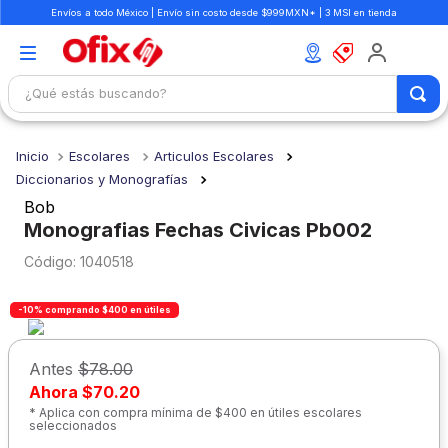
Envíos a todo México | Envío sin costo desde $999MXN* | 3 MSI en tienda
¿Qué estás buscando?
TÉRMINOS MÁS BUSCADOS
Escolares
Articulos Escolares
1
.
mochilas
Diccionarios y Monografías
2
.
libretas
Bob
Monografias Fechas Civicas Pb002
3
.
cuaderno
:
1040518
4
.
cuadernos
5
.
colores
-10% comprando $400 en útiles
6
.
boligrafo
Antes
$78.00
7
.
sacapuntas
Ahora
$70.20
8
.
escolar
* Aplica con compra mínima de $400 en útiles escolares
seleccionados
9
.
escritorio