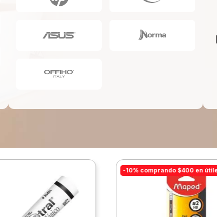
10
.
lapiz
-10% comprando $400 en útil