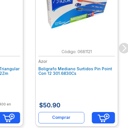
:
0681121
Azor
Triangular
Boligrafo Mediano Surtidos Pin Point
62Zm
Con 12 301.6830Cs
$
50
.
90
$400 en
Comprar