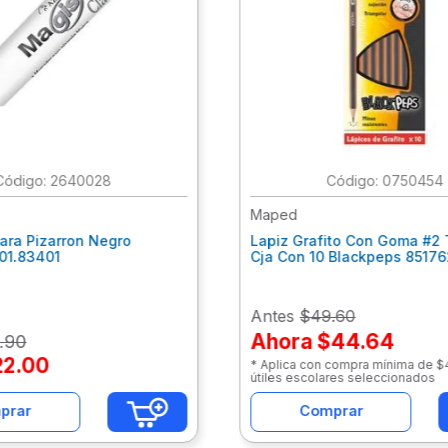
:
2640028
:
0750454
Maped
ara Pizarron Negro
Lapiz Grafito Con Goma #2 
301.83401
Cja Con 10 Blackpeps 8517
Antes
$49.60
Ahora
$44.64
.
90
22
.
00
* Aplica con compra mínima de 
útiles escolares seleccionados
prar
Comprar