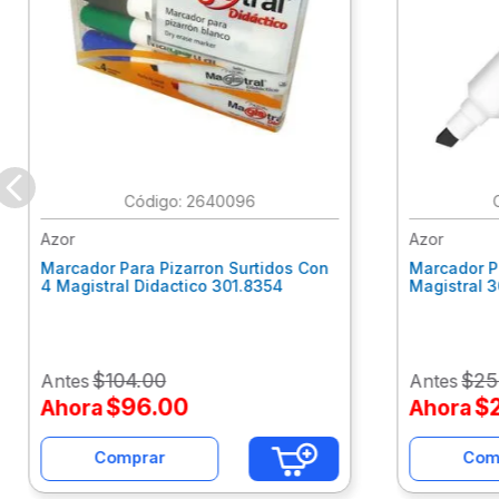
:
2640096
Azor
Azor
Marcador Para Pizarron Surtidos Con
Marcador P
4 Magistral Didactico 301.8354
Magistral 
$
104
.
00
$
25
Antes
Antes
$
96
.
00
$
Ahora
Ahora
Comprar
Com