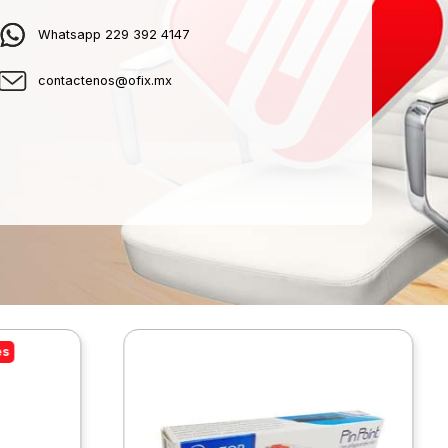
Whatsapp 229 392 4147
contactenos@ofix.mx
es