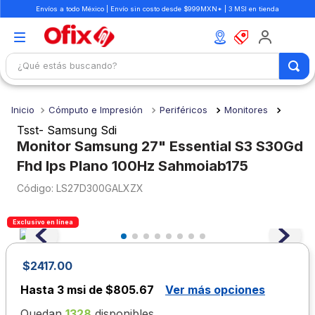
Envíos a todo México | Envío sin costo desde $999MXN* | 3 MSI en tienda
¿Qué estás buscando?
TÉRMINOS MÁS BUSCADOS
Cómputo e Impresión
Periféricos
Monitores
1
.
mochilas
Tsst- Samsung Sdi
2
.
libretas
Monitor Samsung 27" Essential S3 S30Gd
Fhd Ips Plano 100Hz Sahmoiab175
3
.
cuaderno
:
LS27D300GALXZX
4
.
cuadernos
5
.
colores
Exclusivo en línea
6
.
boligrafo
7
.
escritorio
$
2417
.
00
8
.
sacapuntas
Hasta
3 msi de $805.67
Ver más opciones
9
.
escolar
Quedan
1328
disponibles