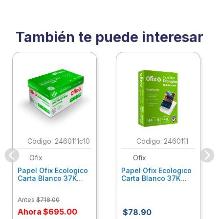
También te puede interesar
:
2460111c10
:
2460111
Ofix
Ofix
Papel Ofix Ecologico
Papel Ofix Ecologico
Carta Blanco 37K
Carta Blanco 37K
Caja 10 Paquetes Cta
C/500Hjs Cta Eco-
Eco-Ofix
Ofix
Antes
$
718
.
00
Ahora
$
695
.
00
$
78
.
90