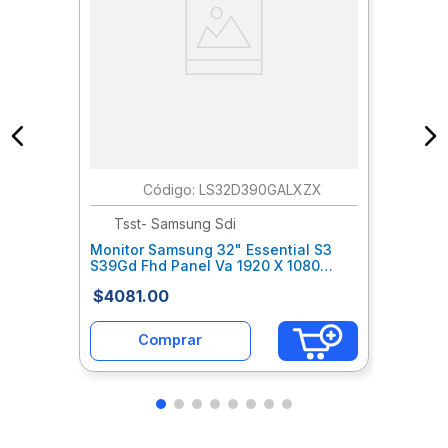
:
LS32D390GALXZX
Tsst- Samsung Sdi
Monitor Samsung 32" Essential S3
S39Gd Fhd Panel Va 1920 X 1080
Curvo 1500R Hdmi/D-Sub
$
4081
.
00
Sahmoiab190
Comprar