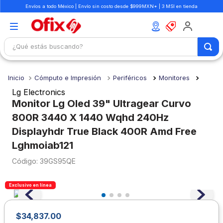
Envíos a todo México | Envío sin costo desde $999MXN* | 3 MSI en tienda
¿Qué estás buscando?
TÉRMINOS MÁS BUSCADOS
Cómputo e Impresión
Periféricos
Monitores
1
.
mochilas
Lg Electronics
2
.
libretas
Monitor Lg Oled 39" Ultragear Curvo
800R 3440 X 1440 Wqhd 240Hz
3
.
cuaderno
Displayhdr True Black 400R Amd Free
4
.
colores
Lghmoiab121
5
.
cuadernos
:
39GS95QE
6
.
boligrafo
7
.
escolar
Exclusivo en línea
8
.
sacapuntas
$
34
,
837
.
00
9
.
lapiz