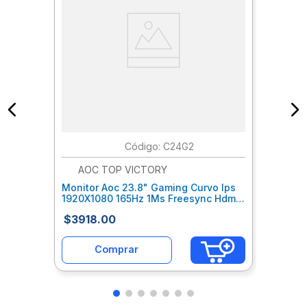
:
C24G2
AOC TOP VICTORY
Monitor Aoc 23.8" Gaming Curvo Ips
1920X1080 165Hz 1Ms Freesync Hdmi
Disport Hdr Mode Aohmoiaf005
$
3918
.
00
Comprar