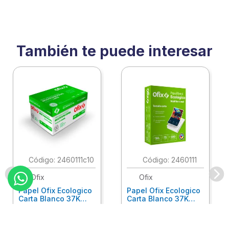
También te puede interesar
:
2460111c10
:
2460111
Ofix
Ofix
Papel Ofix Ecologico
Papel Ofix Ecologico
Carta Blanco 37K
Carta Blanco 37K
Caja 10 Paquetes Cta
C/500Hjs Cta Eco-
Eco-Ofix
Ofix
Antes
$
718
.
00