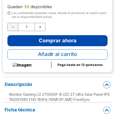
Quedan
39
disponibles
10
.
lapiz
Las cantidades pueden variar. Añada el producto al carrito para
ver la disponibilidad actual.
－
＋
Comprar ahora
Añadir al carrito
Paga hasta en 12 quincenas
Descripción
Monitor Gaming LG 27GS60F-B LED 27 Ultra Gear Panel IPS
1920X1080 FHD 180Hz HDMI DP AMD FreeSync
Ficha técnica