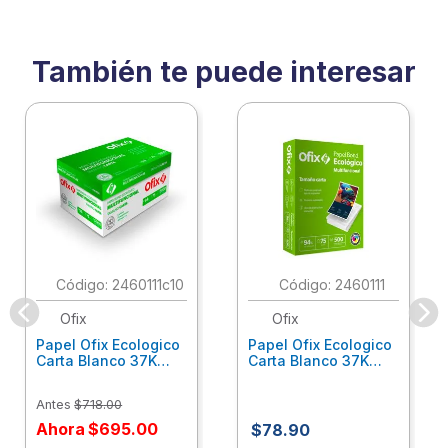
También te puede interesar
:
2460111c10
:
2460111
Ofix
Ofix
Papel Ofix Ecologico
Papel Ofix Ecologico
Carta Blanco 37K
Carta Blanco 37K
Caja 10 Paquetes Cta
C/500Hjs Cta Eco-
Eco-Ofix
Ofix
Antes
$
718
.
00
Ahora
$
695
.
00
$
78
.
90