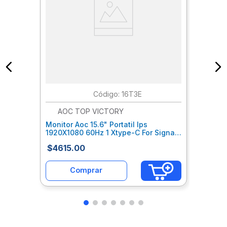
:
16T3E
AOC TOP VICTORY
Monitor Aoc 15.6" Portatil Ips
1920X1080 60Hz 1 Xtype-C For Signal
Power Dp Alt 1 Xtype-C For Po
$
4615
.
00
Aohmoiab013
Comprar