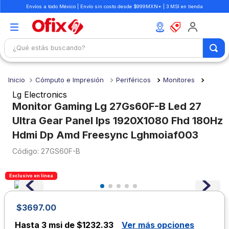
Envíos a todo México | Envío sin costo desde $999MXN* | 3 MSI en tienda
¿Qué estás buscando?
TÉRMINOS MÁS BUSCADOS
Cómputo e Impresión
Periféricos
Monitores
1
.
mochilas
Lg Electronics
2
.
libretas
Monitor Gaming Lg 27Gs60F-B Led 27
Ultra Gear Panel Ips 1920X1080 Fhd 180Hz
3
.
cuaderno
Hdmi Dp Amd Freesync Lghmoiaf003
4
.
cuadernos
:
27GS60F-B
5
.
colores
6
.
boligrafo
Exclusivo en línea
7
.
escritorio
$
3697
.
00
8
.
sacapuntas
Hasta
3 msi de $1232.33
Ver más opciones
9
.
escolar