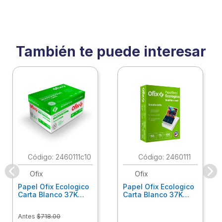
También te puede interesar
:
2460111c10
:
2460111
Ofix
Ofix
Papel Ofix Ecologico
Papel Ofix Ecologico
Carta Blanco 37K
Carta Blanco 37K
Caja 10 Paquetes Cta
C/500Hjs Cta Eco-
Eco-Ofix
Ofix
Antes
$
718
.
00