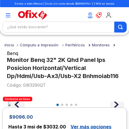
Envíos a todo México | Envío sin costo desde $999MXN* | 3 MSI en tienda
¿Qué estás buscando?
TÉRMINOS MÁS BUSCADOS
Cómputo e Impresión
Periféricos
Monitores
1
.
mochilas
Benq
2
.
libretas
Monitor Benq 32" 2K Qhd Panel Ips
Posicion Horizontal/Vertical
3
.
cuaderno
Dp/Hdmi/Usb-Ax3/Usb-X2 Bnhmoiab116
4
.
cuadernos
:
GW3290QT
5
.
colores
6
.
boligrafo
Exclusivo en línea
7
.
escritorio
$
9096
.
00
8
.
sacapuntas
Hasta
3 msi de $3032.00
Ver más opciones
9
.
lapiz