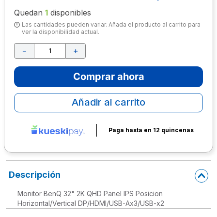
Quedan
1
disponibles
10
.
escolar
Las cantidades pueden variar. Añada el producto al carrito para
ver la disponibilidad actual.
－
＋
Comprar ahora
Añadir al carrito
Paga hasta en 12 quincenas
Descripción
Monitor BenQ 32" 2K QHD Panel IPS Posicion
Horizontal/Vertical DP/HDMI/USB-Ax3/USB-x2