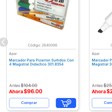
:
2640096
Azor
Azor
Marcador Para Pizarron Surtidos Con
Marcador P
4 Magistral Didactico 301.8354
Magistral 
$
104
.
00
$
25
Antes
Antes
$
96
.
00
$
Ahora
Ahora
Comprar
Com