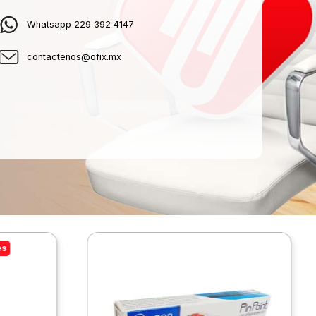
Whatsapp 229 392 4147
contactenos@ofix.mx
es