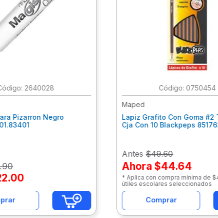
:
2640028
:
0750454
Maped
ara Pizarron Negro
Lapiz Grafito Con Goma #2 
301.83401
Cja Con 10 Blackpeps 8517
Antes
$49.60
Ahora
$44.64
.
90
22
.
00
* Aplica con compra mínima de 
útiles escolares seleccionados
prar
Comprar