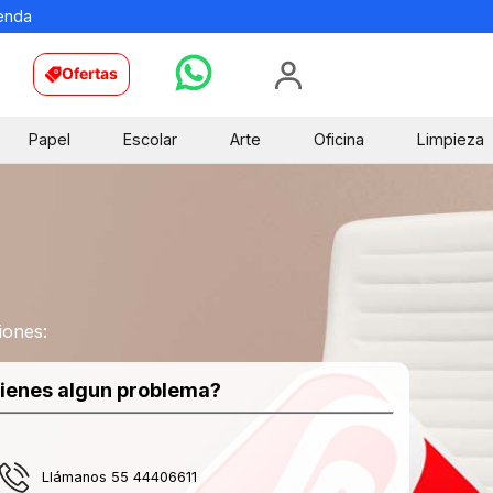
ienda
Ofertas
Papel
Escolar
Arte
Oficina
Limpieza
iones:
ienes algun problema?
Llámanos 55 44406611