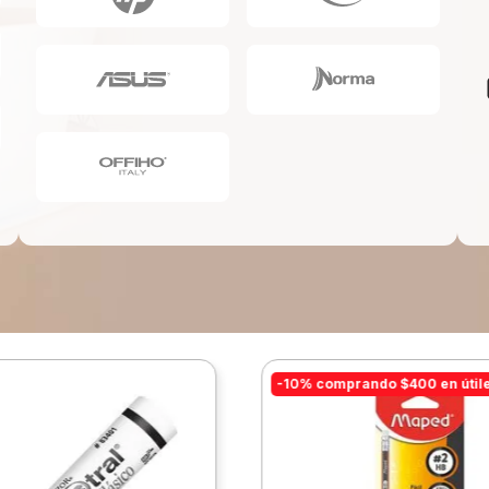
10
.
lapiz
-10% comprando $400 en útil