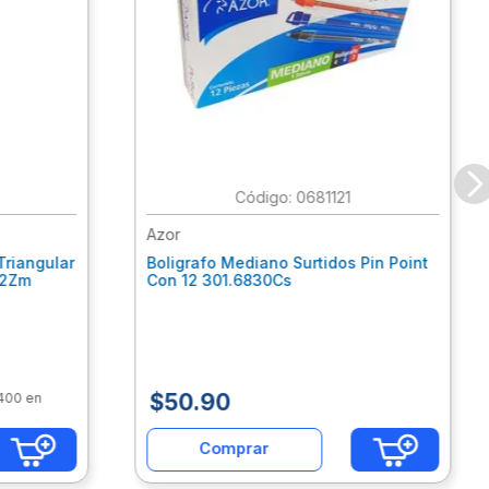
:
0681121
Azor
Triangular
Boligrafo Mediano Surtidos Pin Point
62Zm
Con 12 301.6830Cs
$
50
.
90
$400 en
Comprar