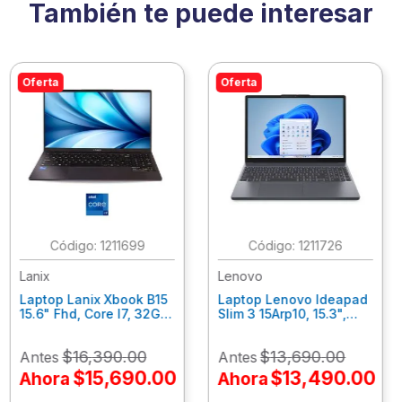
También te puede interesar
Oferta
Oferta
:
1211699
:
1211726
Lanix
Lenovo
Laptop Lanix Xbook B15
Laptop Lenovo Ideapad
15.6" Fhd, Core I7, 32Gb
Slim 3 15Arp10, 15.3",
Ram, 1 Tb Ssd, Win 11
Amd Ryzen 7-7735Hs,
Pro.
16Gb Ram, 1Tb Ssd, Win
$
16
,
390
.
00
$
13
,
690
.
00
Antes
Antes
42023/41914/42053
11 Home 83K700Axlm
$
15
,
690
.
00
$
13
,
490
.
00
Ahora
Ahora