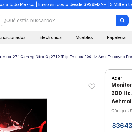
os a todo México | Envío sin costo desde $999MXN* | 3 MSI en t
¿Qué estás buscando?
TÉRMINOS MÁS BUSCADOS
ondicionados
Electrónica
Muebles
Papelería
1
.
mochilas
2
.
libretas
r Acer 27" Gaming Nitro Qg271 X1Biip Fhd Ips 200 Hz Amd Freesync P
3
.
cuaderno
4
.
cuadernos
Acer
5
.
colores
Monitor
6
.
boligrafo
200 Hz 
Aehmoi
7
.
escritorio
:
U
8
.
sacapuntas
9
.
escolar
$
364