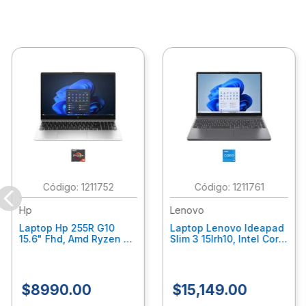
:
1211752
:
1211761
Hp
Lenovo
Laptop Hp 255R G10
Laptop Lenovo Ideapad
15.6" Fhd, Amd Ryzen 5
Slim 3 15Irh10, Intel Core
7535U, 8Gb Ram, 512Gb
I5-13420H, 24Gb Ram,
Ssd, Gráficos Radeon
512 Ssd Windows 11
660M, W11 Home, Color
Home 83K100Bulm
Plata C7Gn5At
$
8990
.
00
$
15
,
149
.
00