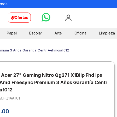
ienda
Ofertas
Papel
Escolar
Arte
Oficina
Limpieza
remium 3 Años Garantía Centr Aehmoiaf012
 Acer 27" Gaming Nitro Qg271 X1Biip Fhd Ips
Amd Freesync Premium 3 Años Garantía Centr
af012
M.HQ1AA.101
3
.
00