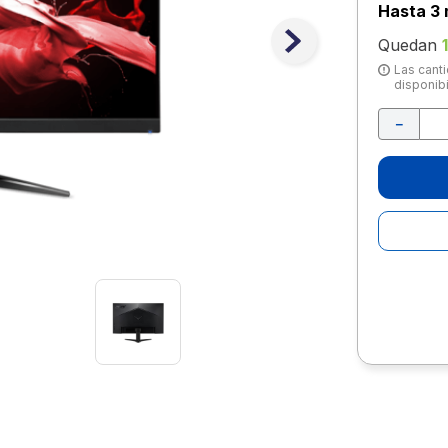
10
.
lapiz
Hasta
3 
Quedan
Las canti
disponibi
－