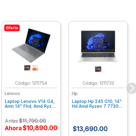
Oferta
:
1211754
:
1211733
Lenovo
Hp
Laptop Lenovo V14 G4,
Laptop Hp 245 G10, 14"
Amn 14" Fhd, Amd Ryzen
Hd Amd Ryzen 7 7730U
5 7520U, 16Gb Ram,
8Gb Ram, 512 Gb Ssd,
512Gb Ssd, W11 Home,
Win11Home, Plata
$
11
,
790
.
00
Antes
Office 365 1 Año
An0Y2Lt
82Yt0110Lm
$
10
,
890
.
00
Ahora
$
13
,
690
.
00