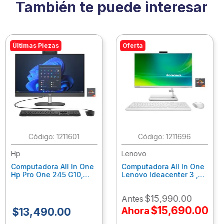
También te puede interesar
Últimas Piezas
Oferta
:
1211601
:
1211696
Hp
Lenovo
Computadora All In One
Computadora All In One
Hp Pro One 245 G10,
Lenovo Ideacenter 3 ,
Ryzen 3-7320U, 8Gb
Ryzen 7-7730U, 16Gb
Ram, 256Gb Ssd, 23.8"
Ram, 512Gb Ssd, 23.8"
$
15
,
990
.
00
Antes
Fhd, Win11Home
Fhd, Win11 Home
9P7K5La
F0G1014Nld
$
15
,
690
.
00
Ahora
$
13
,
490
.
00