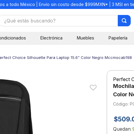
os a todo México | Envío sin costo desde $999MXN* | 3 MSI en t
¿Qué estás buscando?
TÉRMINOS MÁS BUSCADOS
ondicionados
Electrónica
Muebles
Papelería
1
.
mochilas
2
.
libretas
erfect Choice Silhouette Para Laptop 15.6" Color Negro Mccmocab198
3
.
cuaderno
4
.
cuadernos
Perfect 
5
.
colores
Mochila
6
.
boligrafo
Color 
:
P
7
.
escritorio
8
.
sacapuntas
$
509
.
9
.
escolar
Quedan