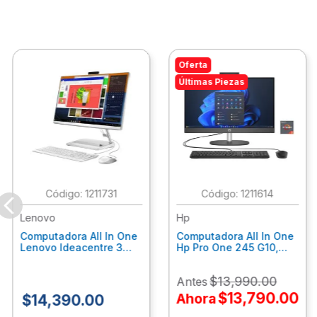
Oferta
Últimas Piezas
:
1211731
:
1211614
Lenovo
Hp
Computadora All In One
Computadora All In One
Lenovo Ideacentre 3
Hp Pro One 245 G10,
24Alc6, Amd Ryzen 5
Ryzen 3-7320U, 8Gb
7430U, 8Gb Ram, 256Gb
Ram, 512Gb Ssd, 23.8"
$
13
,
990
.
00
Antes
Ssd, 23.8", Win 11 Home
Fhd, Win11Home
F0G1014Ald
9P7K6La
$
13
,
790
.
00
Ahora
$
14
,
390
.
00