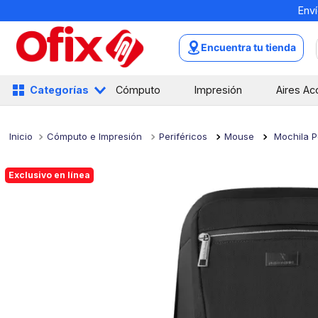
Enví
TÉRMINOS MÁS BUSCADOS
1
.
mochilas
Encuentra tu tienda
2
.
libretas
3
.
cuaderno
Categorías
Cómputo
Impresión
Aires Ac
4
.
cuadernos
5
.
colores
Cómputo e Impresión
Periféricos
Mouse
Mochila P
6
.
boligrafo
Exclusivo en línea
7
.
escritorio
8
.
sacapuntas
9
.
escolar
10
.
lapiz