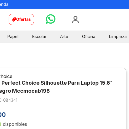
ienda
Ofertas
Papel
Escolar
Arte
Oficina
Limpieza
Choice
 Perfect Choice Silhouette Para Laptop 15.6"
Negro Mccmocab198
C-084341
00
9
disponibles