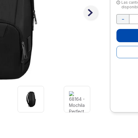
10
.
lapiz
Las canti
disponibi
－