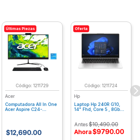
Últimas Piezas
Oferta
:
1211729
:
1211724
Acer
Hp
Computadora All In One
Laptop Hp 240R G10,
Acer Aspire C24-
14" Fhd, Core 5 , 8Gb
C242Nl, Ci3-1305U, 8Gb
Ram, 512Gb Ssd, Win11
Ram, 512Gb Ssd, 24"
Home B77C3Lt
$
10
,
490
.
00
Antes
Fhd, Win 11 Home
Dq.Bmjal.002
$
9790
.
00
Ahora
$
12
,
690
.
00