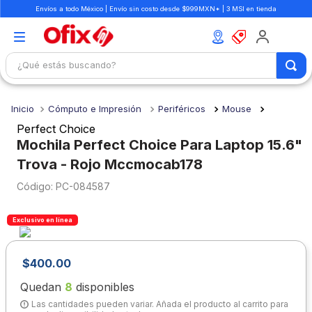
Envíos a todo México | Envío sin costo desde $999MXN* | 3 MSI en tienda
¿Qué estás buscando?
TÉRMINOS MÁS BUSCADOS
Cómputo e Impresión
Periféricos
Mouse
1
.
mochilas
Perfect Choice
2
.
libretas
Mochila Perfect Choice Para Laptop 15.6"
Trova - Rojo Mccmocab178
3
.
cuaderno
:
PC-084587
4
.
colores
5
.
cuadernos
Exclusivo en línea
6
.
boligrafo
7
.
escolar
$
400
.
00
8
.
sacapuntas
Quedan
8
disponibles
Las cantidades pueden variar. Añada el producto al carrito para
9
.
lapiz