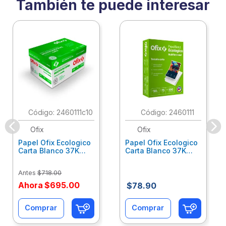
También te puede interesar
:
2460111c10
:
2460111
Ofix
Ofix
Papel Ofix Ecologico
Papel Ofix Ecologico
Carta Blanco 37K
Carta Blanco 37K
Caja 10 Paquetes Cta
C/500Hjs Cta Eco-
Eco-Ofix
Ofix
Antes
$
718
.
00
Ahora
$
695
.
00
$
78
.
90
Comprar
Comprar