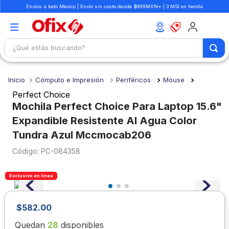
Envíos a todo México | Envío sin costo desde $999MXN* | 3 MSI en tienda
¿Qué estás buscando?
TÉRMINOS MÁS BUSCADOS
Cómputo e Impresión
Periféricos
Mouse
1
.
mochilas
Perfect Choice
2
.
libretas
Mochila Perfect Choice Para Laptop 15.6"
Expandible Resistente Al Agua Color
3
.
cuaderno
Tundra Azul Mccmocab206
4
.
colores
:
PC-084358
5
.
cuadernos
6
.
boligrafo
Exclusivo en línea
7
.
escolar
$
582
.
00
8
.
sacapuntas
Quedan
28
disponibles
9
.
lapiz