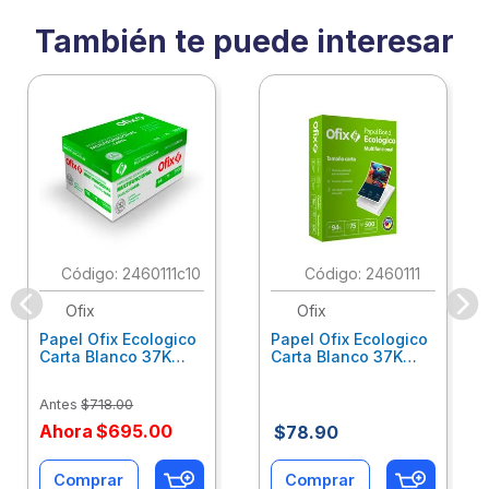
También te puede interesar
:
2460111c10
:
2460111
Ofix
Ofix
Papel Ofix Ecologico
Papel Ofix Ecologico
Carta Blanco 37K
Carta Blanco 37K
Caja 10 Paquetes Cta
C/500Hjs Cta Eco-
Eco-Ofix
Ofix
Antes
$
718
.
00
Ahora
$
695
.
00
$
78
.
90
Comprar
Comprar