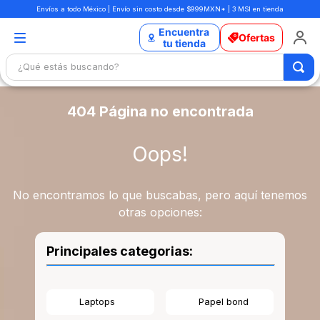
Envíos a todo México | Envío sin costo desde $999MXN* | 3 MSI en tienda
¿Qué estás buscando?
404 Página no encontrada
Oops!
No encontramos lo que buscabas, pero aquí tenemos
otras opciones:
Principales categorias:
Laptops
Papel bond