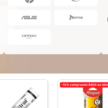
10
.
escolar
-10% comprando $400 en útil