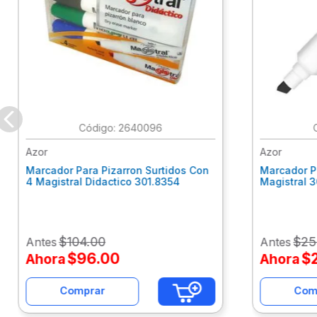
:
2640096
Azor
Azor
Marcador Para Pizarron Surtidos Con
Marcador P
4 Magistral Didactico 301.8354
Magistral 
$
104
.
00
$
25
Antes
Antes
$
96
.
00
$
Ahora
Ahora
Comprar
Com