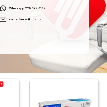
Whatsapp 229 392 4147
contactenos@ofix.mx
es