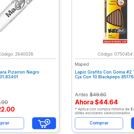
:
2640028
:
0750454
Maped
ara Pizarron Negro
Lapiz Grafito Con Goma #2 
301.83401
Cja Con 10 Blackpeps 8517
Antes
$49.60
Ahora
$44.64
.
90
22
.
00
* Aplica con compra mínima de 
útiles escolares seleccionados
prar
Comprar