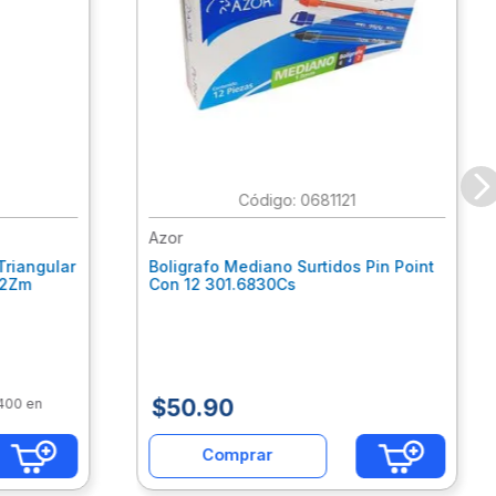
:
0681121
Azor
Triangular
Boligrafo Mediano Surtidos Pin Point
62Zm
Con 12 301.6830Cs
$
50
.
90
$400 en
Comprar