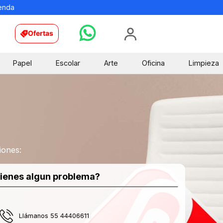
ienda
Ofertas
Papel
Escolar
Arte
Oficina
Limpieza
iones:
ienes algun problema?
Llámanos 55 44406611